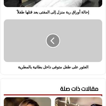
ر
ا
ق
إحالة أوراق ربة منزل إلى المفتى بعد قتلها طفلاً
ر
ب
ا
ة
ل
م
ع
ن
ث
ز
و
ل
ر
إ
ع
ل
ل
ى
ى
ا
ط
العثور على طفل متوفى داخل بطانية بالمطرية
ل
ف
م
ل
ف
م
مقالات ذات صلة
ت
ت
ى
و
ب
ف
ع
ى