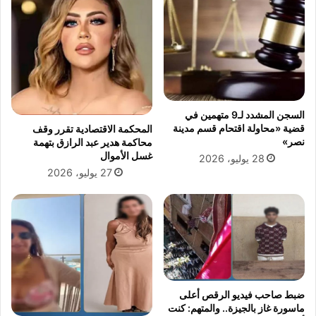
د
د
ق
ا
ت
خ
ل
ل
ه
ب
ا
ط
ط
ا
ف
ن
السجن المشدد لـ9 متهمين في
ل
ي
قضية «محاولة اقتحام قسم مدينة
المحكمة الاقتصادية تقرر وقف
اً
ة
نصر»
محاكمة هدير عبد الرازق بتهمة
ب
غسل الأموال
28 يوليو، 2026
ا
27 يوليو، 2026
ل
م
ط
ر
ي
ة
ضبط صاحب فيديو الرقص أعلى
ماسورة غاز بالجيزة.. والمتهم: كنت