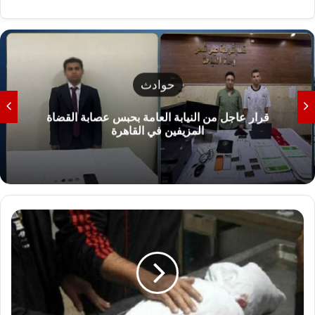
حوادث
قرار عاجل من النيابة العامة بحبس عصابة القضاة
المزيفين في القاهرة
إ
ح
ا
ل
ة
أ
و