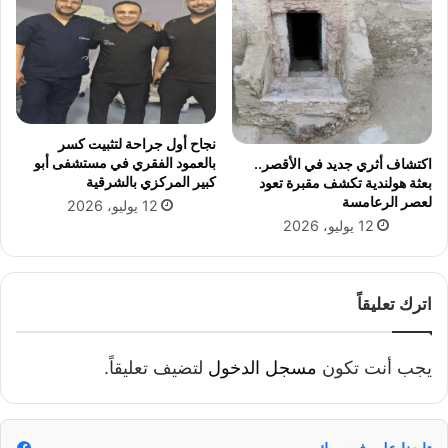
ل
ل
ق
د
م
و
ح
م
ن
ي
ك
نجاح أول جراحة لتثبيت كسر
ا
بالعمود الفقري في مستشفى أبو
اكتشاف أثري جديد في الأقصر..
ن
كبير المركزي بالشرقية
بعثة هولندية تكشف مقبرة تعود
لعصر الرعامسة
12 يوليو، 2026
12 يوليو، 2026
اترك تعليقاً
يجب أنت تكون
مسجل الدخول
لتضيف تعليقاً.