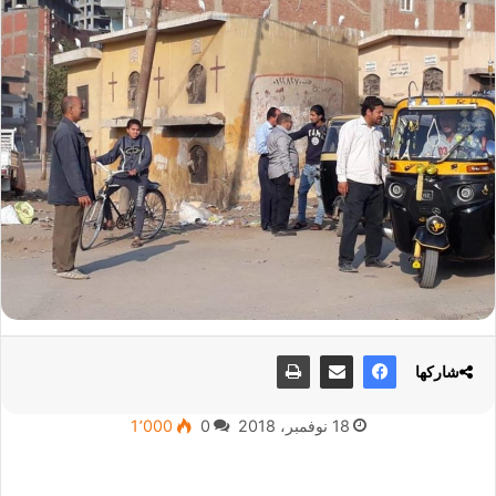
شاركها
18 نوفمبر، 2018
0
1٬000