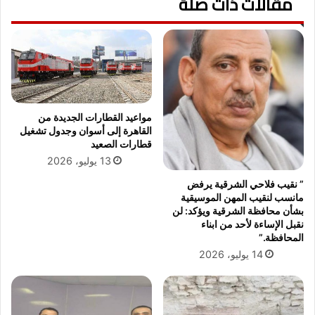
مقالات ذات صلة
غ
ا
ا
ل
ل
خ
ا
ا
ت
ص
و
ت
ا
ع
ل
و
مواعيد القطارات الجديدة من
م
د
القاهرة إلى أسوان وجدول تشغيل
خ
م
قطارات الصعيد
ا
س
13 يوليو، 2026
ل
ا
” نقيب فلاحي الشرقية يرفض
ف
ء
مانسب لنقيب المهن الموسيقية
ا
ا
بشأن محافظة الشرقية ويؤكد: لن
ت
ل
نقبل الإساءة لأحد من ابناء
ب
ي
المحافظة.”
م
و
14 يوليو، 2026
ن
م
ي
م
ا
ن
ا
ا