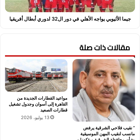
ا
ث
ء
ي
ا
و
جيما الأثيوبي يواجه الأهلي في دور ال32 لدوري أبطال أفريقيا
ل
ب
م
ي
ر
ي
ا
مقالات ذات صلة
و
ك
ا
ز
ج
و
ه
ا
ا
ل
ل
م
أ
د
ه
ن
ل
مواعيد القطارات الجديدة من
و
ي
القاهرة إلى أسوان وجدول تشغيل
ا
ف
قطارات الصعيد
ل
ي
13 يوليو، 2026
أ
د
” نقيب فلاحي الشرقية يرفض
ح
و
مانسب لنقيب المهن الموسيقية
ي
ر
بشأن محافظة الشرقية ويؤكد: لن