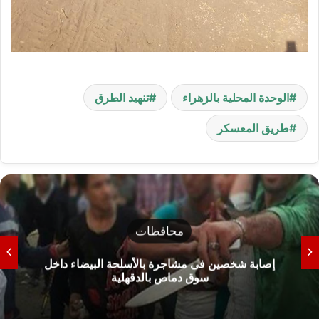
الوحدة المحلية بالزهراء
تنهيد الطرق
طريق المعسكر
محافظات
بيضاء داخل
شمال سيناء تحذر من نزول البحر الأب
وتوضح خطورة الأمواج