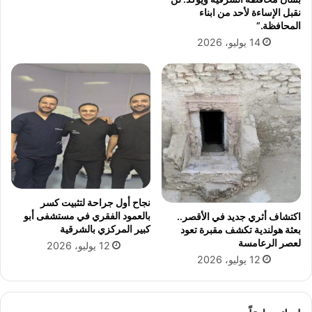
ا
ا
نقبل الإساءة لأحد من ابناء
ء
ل
المحافظة.”
ب
3
14 يوليو، 2026
ت
2
ك
ل
ث
د
ي
و
ف
ر
ا
ي
ل
أ
ج
ب
ه
ط
و
ا
د
ل
نجاح أول جراحة لتثبيت كسر
أ
بالعمود الفقري في مستشفى أبو
اكتشاف أثري جديد في الأقصر..
ف
كبير المركزي بالشرقية
بعثة هولندية تكشف مقبرة تعود
ر
لعصر الرعامسة
12 يوليو، 2026
ي
12 يوليو، 2026
ق
ي
ا