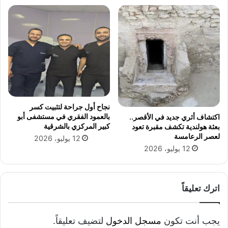
ق
ب
ا
ا
ن
ل
و
ا
ن
ر
ي
د
ل
ن
ل
ي
م
ه
ع
نجاح أول جراحة لتثبيت كسر
ا
بالعمود الفقري في مستشفى أبو
اكتشاف أثري جديد في الأقصر..
ش
كبير المركزي بالشرقية
بعثة هولندية تكشف مقبرة تعود
لعصر الرعامسة
12 يوليو، 2026
12 يوليو، 2026
اترك تعليقاً
يجب أنت تكون
مسجل الدخول
لتضيف تعليقاً.