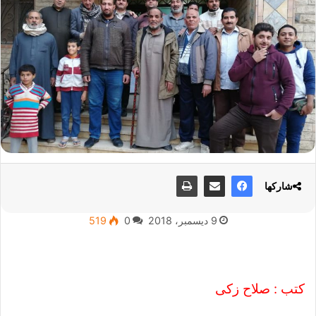
شاركها
9 ديسمبر، 2018
0
519
كتب : صلاح زكى