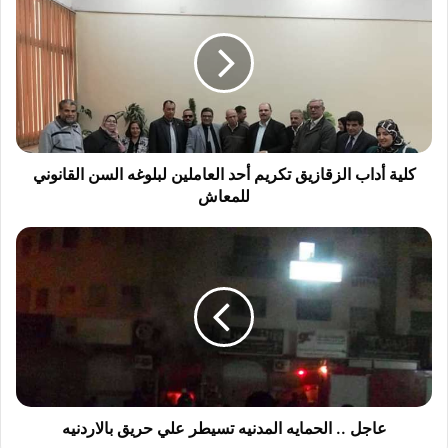
ل
ي
ة
أ
د
ا
ب
ا
ل
كلية أداب الزقازيق تكريم أحد العاملين لبلوغه السن القانوني
ز
للمعاش
ق
ا
ع
ز
ا
ي
ج
ق
ل
ت
.
ك
.
ر
ا
ي
ل
م
ح
أ
م
عاجل .. الحمايه المدنيه تسيطر علي حريق بالاردنيه
ح
ا