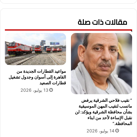
د
ي
ا
ه
ل
مقالات ذات صلة
ا
ع
ل
ا
م
م
د
ل
ن
ي
ي
ن
ه
ل
ت
ب
س
مواعيد القطارات الجديدة من
ل
ي
القاهرة إلى أسوان وجدول تشغيل
و
ط
قطارات الصعيد
غ
ر
13 يوليو، 2026
ه
ع
” نقيب فلاحي الشرقية يرفض
ا
ل
مانسب لنقيب المهن الموسيقية
ل
ي
بشأن محافظة الشرقية ويؤكد: لن
س
ح
نقبل الإساءة لأحد من ابناء
ن
ر
المحافظة.”
ا
ي
14 يوليو، 2026
ل
ق