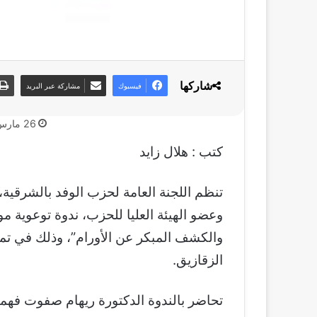
شاركها
فيسبوك
مشاركة عبر البريد
26 مارس، 2019
كتب : هلال زايد
تنظم اللجنة العامة لحزب الوفد بالشرقية
وعضو الهيئة العليا للحزب، ندوة توعوية مو
والكشف المبكر عن الأورام”، وذلك في تما
الزقازيق.
تحاضر بالندوة الدكتورة ريهام صفوت فهمي