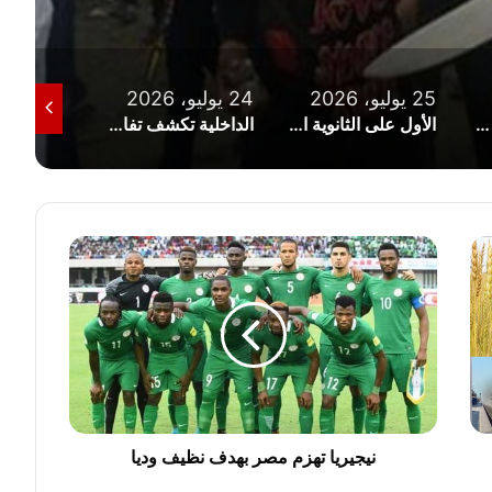
25 يوليو، 2026
24 يوليو، 2026
23 يوليو، 2026
شمال سيناء تحذر من نزول البحر الأبيض المتوسط وتوضح خطورة الأمواج
الأول على الثانوية الأزهرية من ذوى الهمم: تلقيت اتصالا من شيخ الأزهر
الداخلية تكشف تفاصيل واقعتي التعدي على كلب بالغربية ومشاجرة بالدقهلية
نيجيريا
تهزم
مصر
بهدف
نظيف
وديا
نيجيريا تهزم مصر بهدف نظيف وديا