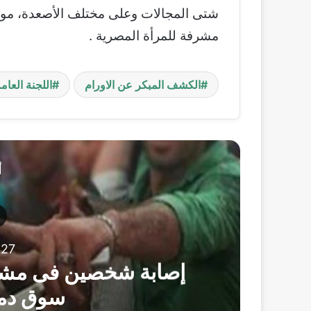
شتى المجالات وعلى مختلف الأصعدة، موض
مشرفة للمرأة المصرية .
الكشف المبكر عن الاورام
اللجنة العام
أ
27 يوليو، 2026
سة
إصابة شخصين فى مشاجر
سوق دما