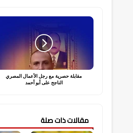
م
ق
ا
ب
ل
ة
ح
ص
ر
ي
مقابلة حصرية مع رجل الأعمال المصري
ة
الناجح على أبو أحمد
م
ع
ر
ج
ل
مقالات ذات صلة
ا
ل
أ