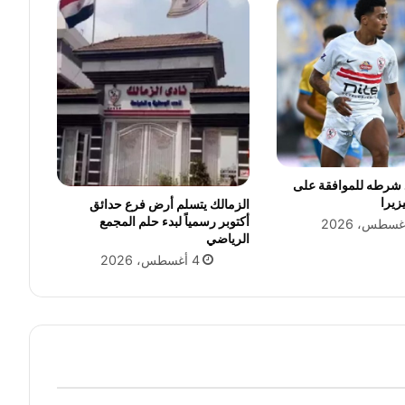
ي
ة
و
ط
ق
س
غ
ي
ر
م
د شرطه للموافقة على
زيرا
س
الزمالك يتسلم أرض فرع حدائق
أكتوبر رسمياً لبدء حلم المجمع
ت
الرياضي
ق
ر
4 أغسطس، 2026