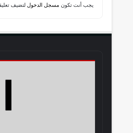
و
يجب أنت تكون
مسجل الدخول
لتضيف تعليقاً
أ
ح
م
د