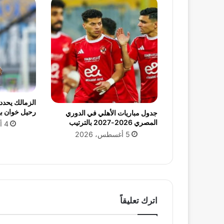
ع
م
ا
ل
ا
ل
م
ص
ر
ي
الزمالك يحد
رحيل خوان بي
ا
جدول مباريات الأهلي في الدوري
المصري 2026-2027 بالترتيب
ل
4 أغسطس، 2026
ن
5 أغسطس، 2026
ا
ج
ح
ع
ل
ى
اترك تعليقاً
أ
ب