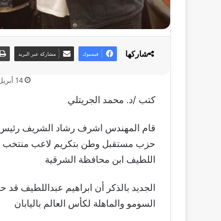
شاركها
فيسبوك
مشاركة عبر البريد
14 أبريل، 2019
كتب /د. محمد الجريتلي
قام المهندس اشرف رشاد الشريف رئيس ل
حزب مستقبل وطن بتكريم لاعب منتخب مص
اللطيف ابن محافظة الشرقية
الجديد بالذكر أن ابراهيم عبداللطيف قد ح
السومو والماهلة لكأس العالم باليابان