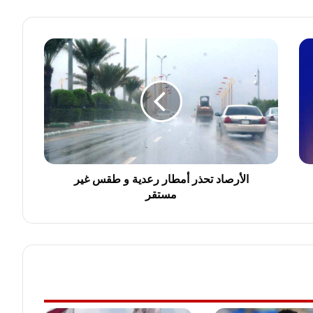
ا
ل
أ
ر
ص
ا
د
ت
ح
ذ
الأرصاد تحذر أمطار رعدية و طقس غير
ر
مستقر
أ
م
ط
ا
ر
ر
ع
د