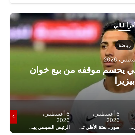
قرأ التالي
6 أغ
خوان
موعد مباراة الأهلي
2026.. والقنوات الناقلة
6 أغسطس،
6 أغسطس،
5 أغسطس،
2026
2026
202
صور.. بعثة الأهلي تصل إسبانيا استعدادًا لمواجهة برشلونة في كأس خوان جامبر
الرئيس السيسي يهنئ ناشئات اليد بالتأهل التاريخي إلى نصف نهائي كأس العالم
فنان تركي شهير يشيد بصفقة انتقال محمد صلاح إلى طرابزون سبو