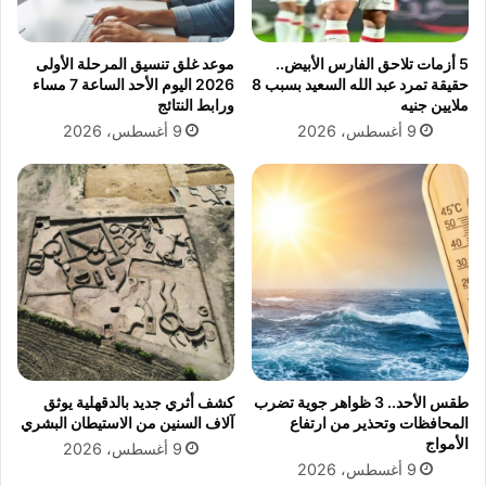
ك
ا
ي
ل
ل
و
5 أزمات تلاحق الفارس الأبيض..
موعد غلق تنسيق المرحلة الأولى
ا
ز
حقيقة تمرد عبد الله السعيد بسبب 8
2026 اليوم الأحد الساعة 7 مساء
ل
ر
ملايين جنيه
ورابط النتائج
م
ا
9 أغسطس، 2026
9 أغسطس، 2026
ت
ء
و
ب
ق
ش
ع
أ
ن
ع
و
د
ة
ا
ل
د
طقس الأحد.. 3 ظواهر جوية تضرب
كشف أثري جديد بالدقهلية يوثق
و
المحافظات وتحذير من ارتفاع
آلاف السنين من الاستيطان البشري
ر
الأمواج
9 أغسطس، 2026
ي
9 أغسطس، 2026