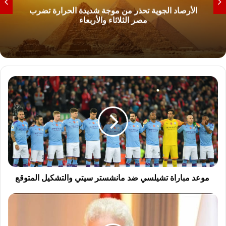
الأرصاد الجوية تحذر من موجة شديدة الحرارة تضرب
مصر الثلاثاء والأربعاء
م
و
ع
د
م
ب
ا
ر
ا
موعد مباراة تشيلسي ضد مانشستر سيتي والتشكيل المتوقع
ة
ت
م
ش
ر
ي
ت