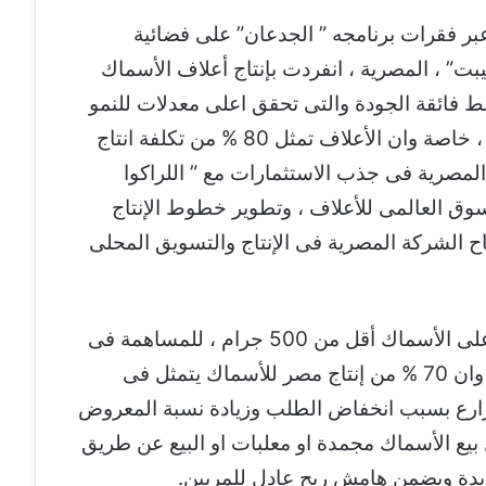
ر فقرات برنامجه ” الجدعان” على فضائية
للراكوا إيجيبت” ، المصرية ، انفردت بإنتاج أعلاف الأسماك
 فائقة الجودة والتى تحقق اعلى معدلات للنمو
فى الأسماك ، بطاقة 150 الف طن سنويا ، خاصة وان الأعلاف تمثل 80 % من تكلفة انتاج
 المصرية فى جذب الاستثمارات مع ” اللراكوا
الاستحواذ على 40 % من السوق العالمى للأعلاف ، وتطوير خطوط الإنتاج
 الشركة المصرية فى الإنتاج والتسويق المحلى
وأوضح منصور ضرورة إلغاء رسم الصادر على الأسماك أقل من 500 جرام ، للمساهمة فى
استقرار أسعار الأسماك فى مصر ، خاصة وان 70 % من إنتاج مصر للأسماك يتمثل فى
زارع بسبب انخفاض الطلب وزيادة نسبة المعروض
 بيع الأسماك مجمدة او معلبات او البيع عن طريق
يدة ويضمن هامش ربح عادل للمربين.