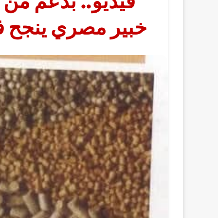
فيديو.. بدعم من 
خبير مصري ينجح ف