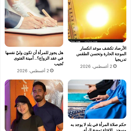
آ
ر
ب
ي
"
ة
!
ا
ل
م
ح
ك
الأرصاد تكشف موعد انكسار
هل يجوز للمرأة أن تكون وليّ نفسها
و
الموجة الحارة وتحسن الطقس
في عقد الزواج؟.. أمينة الفتوى
تدريجيا
م
تُجيب
ع
2 أغسطس، 2026
2 أغسطس، 2026
ل
ي
ه
ا
ب
ا
ل
إ
ع
حكم صلاة المرأة في بلد لا يوجد به
د
مسجد.. الإفتاء توضح الرأي