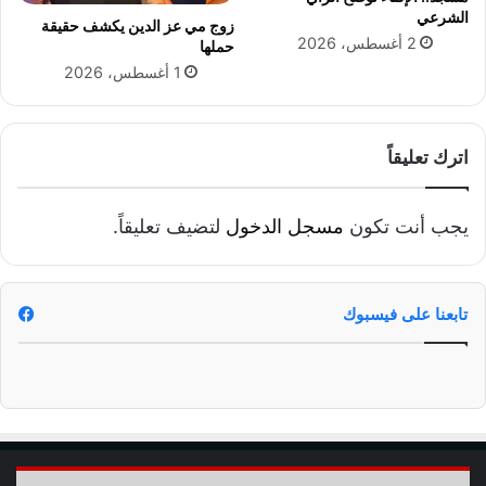
ا
الشرعي
زوج مي عز الدين يكشف حقيقة
م
2 أغسطس، 2026
حملها
ف
1 أغسطس، 2026
ي
م
ص
ر
اترك تعليقاً
و
إ
د
يجب أنت تكون
مسجل الدخول
لتضيف تعليقاً.
ل
ا
ئ
ه
تابعنا على فيسبوك
ا
ب
ا
ع
ت
ر
ا