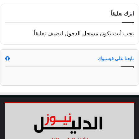
ة
ب
اترك تعليقاً
أ
ب
و
يجب أنت تكون
مسجل الدخول
لتضيف تعليقاً.
ح
م
ا
د
تابعنا على فيسبوك
ب
ت
ك
ل
ف
ة
م
ل
ي
و
ن
ج