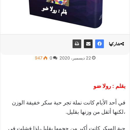
شاركها
22 ديسمبر، 2020
0
947
بقلم : رولا ضو
في أحد الأبام كانت نملة تجر حبة سكر خفيفة الوزن
،لكنها أثقل من وزنها بقليل.
حبة السكر كانت أكبر من حجمها بقليل،لذا فشلت في