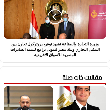
ل
ز
م
ي
ه
ر
د
ة
ل
ا
ل
ل
ت
ت
ع
ج
د
ا
وزيرة التجارة والصناعة تشهد توقيع بروتوكول تعاون بين
ي
ر
التمثيل التجاري وبنك مصر لتمويل برامج لتنمية الصادرات
ا
ة
المصرية للاسواق الافريقية
ت
و
ا
ا
ل
ل
م
ص
مقالات ذات صلة
خ
ن
ا
ا
ل
ع
ف
ة
ة
ت
ب
ش
م