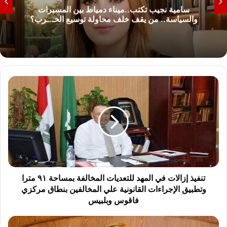
 المسيرات
أكمل النشار يكتب.. ياست نعمة إنتِ
ع الحـ.ـرب؟
ت
ن
ف
ي
ذ
إ
ز
ا
ل
ا
تنفيذ إزالات في المهد للتعديات المخالفة بمساحة ٩١ مترا
ت
وتطبيق الإجراءات القانونية علي المخالفين بنطاق مركزي
ف
فاقوس وبلبيس
ي
ا
و