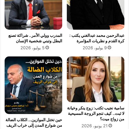
ه
س
د
ا
ت
ح
و
ة
ق
٩
ي
عبدالرحمن محمد عبدالغني يكتب :
المدرب وولي الأمر.. شراكة تصنع
١
ع
كرة القدم و نظريات المؤامرة
البطل وتبني شخصية الإنسان
م
ب
ت
9 يوليو، 2026
5 يوليو، 2026
ر
ر
و
ا
ت
و
و
ت
ك
ط
و
ب
ل
ي
ت
ق
ع
ا
ا
سامية نجيب تكتب: زوج ينكر وخيانة
ل
و
لا ثبت.. كيف تنجو الزوجة المسيحية
إ
ن
من زواج ميت؟
حين تختل الموازين… الكلاب الضالة
ج
ب
من شوارع المدن إلى خراب الريف
21 يونيو، 2026
ر
ي