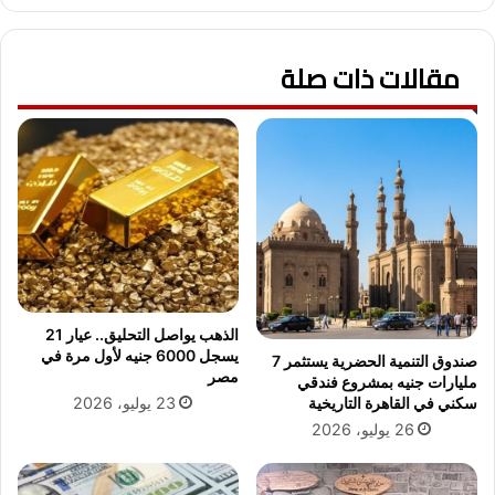
م
ا
ي
ل
س
مقالات ذات صلة
ج
4
ا
–
م
3
ع
–
ة
2
ا
0
ل
2
ع
1
ر
ب
ي
ة
الذهب يواصل التحليق.. عيار 21
ا
يسجل 6000 جنيه لأول مرة في
صندوق التنمية الحضرية يستثمر 7
ل
مصر
مليارات جنيه بمشروع فندقي
ع
23 يوليو، 2026
سكني في القاهرة التاريخية
ر
26 يوليو، 2026
ب
ي
ة