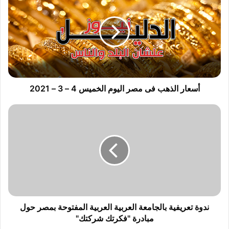
س
ع
ا
ر
ا
ل
ذ
ه
ب
أسعار الذهب فى مصر اليوم الخميس 4 – 3 – 2021
ف
ى
ن
م
د
ص
و
ر
ة
ا
ت
ل
ع
ي
ر
و
ي
م
ف
ا
ي
ندوة تعريفية بالجامعة العربية العربية المفتوحة بمصر حول
ل
ة
مبادرة "فكرتك شركتك"
خ
ب