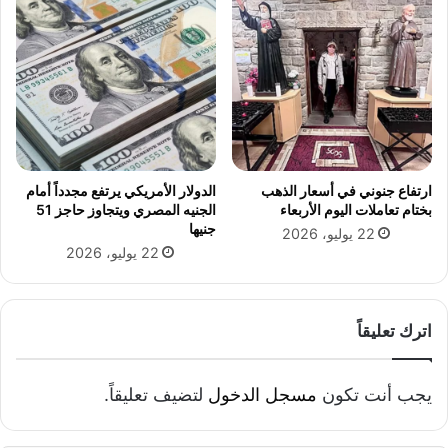
ا
ل
م
ف
ت
و
ح
ة
ب
ارتفاع جنوني في أسعار الذهب
الدولار الأمريكي يرتفع مجدداً أمام
م
بختام تعاملات اليوم الأربعاء
الجنيه المصري ويتجاوز حاجز 51
ص
جنيها
22 يوليو، 2026
ر
22 يوليو، 2026
ح
و
ل
م
اترك تعليقاً
ب
ا
د
يجب أنت تكون
مسجل الدخول
لتضيف تعليقاً.
ر
ة