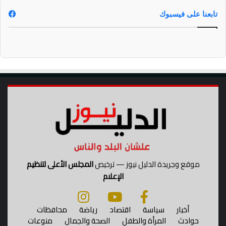
"
ف
تابعنا على فيسبوك
ك
ر
ت
ك
ش
ر
ك
ت
ك
"
موقع وجريدة الدليل نيوز — ترخيص
المجلس الأعلى لتنظيم
الإعلام
أخبار
سياسة
اقتصاد
رياضة
محافظات
حوادث
المرأة والطفل
الصحة والجمال
منوعات