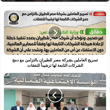
ت
س
ر
ي
ح
ا
ل
ع
ا
م
تسريح العاملين بشركة مصر للطيران بالتزامن مع دمج
ل
الشركات التابعة لها ترشيداً للنفقات
ي
ن
ا
ب
ل
ش
ا
ر
ت
ك
ح
ة
ا
م
د