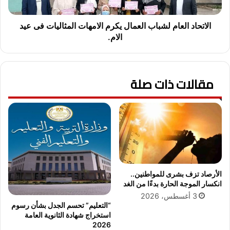
ص
ا
ر
ل
ل
ع
الاتحاد العام لشباب العمال يكرم الامهات المثاليات فى عيد
ل
ا
الام.
ط
م
ي
ل
ر
ش
ا
مقالات ذات صلة
ب
ن
ا
ب
ب
ا
ا
ل
ل
ت
ع
ز
م
ا
ا
م
ل
الأرصاد تزف بشرى للمواطنين..
ن
ي
انكسار الموجة الحارة بدءًا من الغد
م
ك
ع
3 أغسطس، 2026
ر
“التعليم” تحسم الجدل بشأن رسوم
د
م
استخراج شهادة الثانوية العامة
م
ا
2026
ج
ل