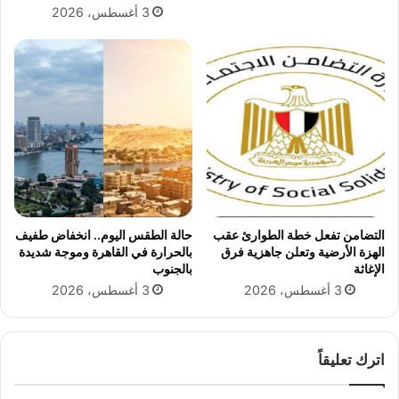
3 أغسطس، 2026
ا
ا
ل
م
ش
ه
ر
ا
ك
ت
ا
ا
ت
ل
ا
م
ل
ث
ت
ا
ا
ل
ب
ي
التضامن تفعل خطة الطوارئ عقب
حالة الطقس اليوم.. انخفاض طفيف
ع
ا
الهزة الأرضية وتعلن جاهزية فرق
بالحرارة في القاهرة وموجة شديدة
ة
ت
الإغاثة
بالجنوب
ل
ف
3 أغسطس، 2026
3 أغسطس، 2026
ه
ى
ا
ع
ت
ي
ر
د
اترك تعليقاً
ش
ا
ي
ل