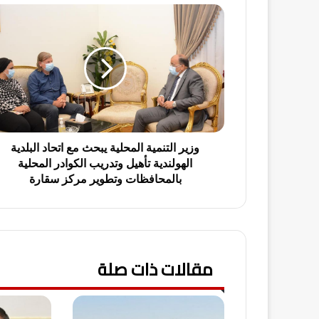
و
ز
ي
ر
ا
ل
ت
ن
م
ي
وزير التنمية المحلية يبحث مع اتحاد البلدية
ة
الهولندية تأهيل وتدريب الكوادر المحلية
ا
بالمحافظات وتطوير مركز سقارة
ل
م
ح
ل
ي
مقالات ذات صلة
ة
ي
ب
ح