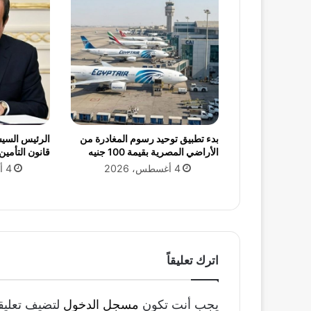
ث
م
ع
ا
ت
ح
ا
د
ا
ل
بدء تطبيق توحيد رسوم المغادرة من
الرئيس السي
ب
الأراضي المصرية بقيمة 100 جنيه
قانون التأمين 
ل
4 أغسطس، 2026
4 أغسطس، 2026
د
ي
ة
ا
ل
ه
اترك تعليقاً
و
ل
ن
يجب أنت تكون
مسجل الدخول
لتضيف تعليقاً