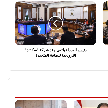
ر
ئ
ي
س
ا
ل
و
ز
ر
ا
رئيس الوزراء يلتقى وفد شركة "سكاتك"
ء
النرويجية للطاقة المتجددة
ي
ل
ت
ق
ى
و
ف
د
ش
ر