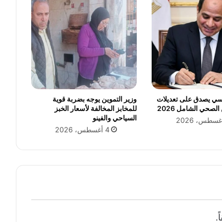
ك
ة
"
س
ك
ا
ت
ك
"
ا
سي يصدق على تعديلات
وزير التموين يوجه بضربة قوية
ل
الصحي الشامل 2026
للمخابز المخالفة لأسعار الخبز
السياحي والفينو
ن
ر
4 أغسطس، 2026
و
ي
ج
ي
ة
ل
ل
ط
.