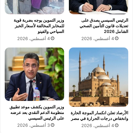
ل
ل
م
ة
ي
ا
الرئيس السيسي يصدق على
وزير التموين يوجه بضربة قوية
ا
ل
تعديلات قانون التأمين الصحي
للمخابز المخالفة لأسعار الخبز
ه
أ
الشامل 2026
السياحي والفينو
ا
خ
4 أغسطس، 2026
4 أغسطس، 2026
ل
ي
ص
ر
ر
ة
ف
ل
ا
ا
ل
خ
ز
ت
ر
ي
ا
ا
ع
ر
ي
أ
وزير التموين يكشف موعد تطبيق
ب
ب
منظومة الدعم النقدي بعد عرضه
الأرصاد تعلن انكسار الموجة الحارة
ع
ح
على الرئيس السيسي
وانخفاض درجات الحرارة في مصر
د
ا
3 أغسطس، 2026
4 أغسطس، 2026
م
ث