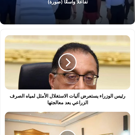
تفاعلاً واسعًا (صورة)
ر
ئ
ي
س
ا
ل
و
ز
ر
ا
رئيس الوزراء يستعرض آليات الاستغلال الأمثل لمياه الصرف
ء
الزراعي بعد معالجتها
ي
س
ا
ت
ل
ع
د
ر
ك