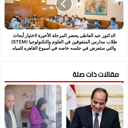
ض
ت
آ
و
ل
ر
ي
ع
ا
ب
ت
د
الدكتور عبد العاطى يحضر المرحلة الأخيرة لاختيار أبحاث
ا
ا
طلاب مدارس المتفوقين في العلوم والتكنولوجيا (STEM)
ل
ل
والتي ستعرض في جلسه خاصه في أسبوع القاهره للمياه
ا
ع
س
ا
ت
ط
غ
ى
مقالات ذات صلة
ل
ي
ا
ح
ل
ض
ا
ر
ل
ا
أ
ل
م
م
ث
ر
ل
ح