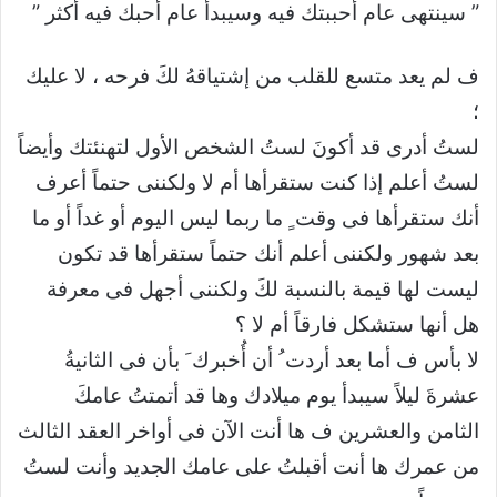
” سينتهى عام أحببتك فيه وسيبدأ عام أحبك فيه أكثر ”
ف لم يعد متسع للقلب من إشتياقهُ لكَ فرحه ، لا عليك
؛
لستُ أدرى قد أكونَ لستُ الشخص الأول لتهنئتك وأيضاً
لستُ أعلم إذا كنت ستقرأها أم لا ولكننى حتماً أعرف
أنك ستقرأها فى وقت ٍ ما ربما ليس اليوم أو غداً أو ما
بعد شهور ولكننى أعلم أنك حتماً ستقرأها قد تكون
ليست لها قيمة بالنسبة لكَ ولكننى أجهل فى معرفة
هل أنها ستشكل فارقاً أم لا ؟
‏لا بأس ف أما بعد أردت ُ أن أُخبرك َ بأن فى الثانيةُ
عشرةَ ليلاً سيبدأ يوم ميلادك وها قد أتمتتُ عامكَ
الثامن والعشرين ف ها أنت الآن فى أواخر العقد الثالث
من عمرك ها أنت أقبلتُ على عامك الجديد وأنت لستُ