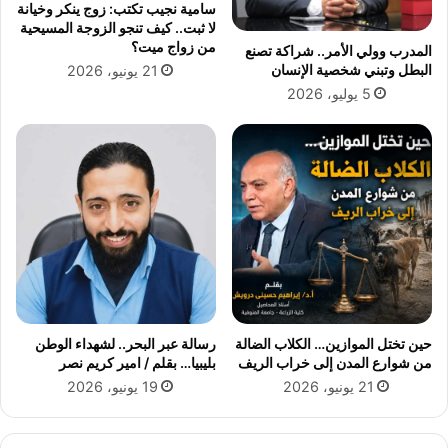
سامية نجيب تكتب: زوج ينكر وخيانة
م
ر
لا ثبت.. كيف تنجو الزوجة المسيحية
ن
خ
من زواج ميت؟
المدرب وولي الأمر.. شراكة تصنع
ج
م
البطل وتبني شخصية الإنسان
21 يونيو، 2026
ا
س
5 يوليو، 2026
م
ة
ع
و
ة
ع
ا
ش
ل
ر
ق
و
ا
ن
ه
ع
ر
ا
ة
مً
.
ا
.
ف
حين تختل الموازين… الكلاب الضالة
رسالة عبر البحر.. لشهداء الوطن
ش
ي
من شوارع المدن إلى خراب الريف
بليبيا… بقلم / امير كريم نصر
ا
ا
21 يونيو، 2026
19 يونيو، 2026
ر
ل
ك
خ
ا
ا