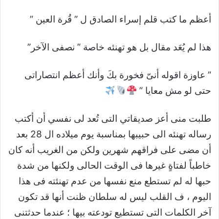
أعظم ما كتب قلم إسراء الصادق ل ” قُرة العين ”
هذا لم يُعَد مقال بل هو تهنئه خاصة ” نصفى الآخر”
” عاوزة اقوله أنىّ فخورة بكَ وأنك أعظم انتصاراتى
حتى لو مش معايا ”
طلبت منى أعز صديقاتي التى تُعد لى نفسي أن أكتب
رساله تهنئه الى حبيبها بمناسبة يوم ميلاده ال 28 بعد
أن مضى على فراقهم شهرين ولكن من الغريب أنه كان
خاطباً لفتاةٍ غيرها فى الوقت الحالى ولكنها من شدة
حبها له لم تستطع منع نفسها من عدم تهنئته فى هذا
اليوم ، ف القلب ليس له سلطان ظنت أنها قد تكون
آخر الكلمات التى تستطيع تودعته بيها ؛ عندما حدثتنى