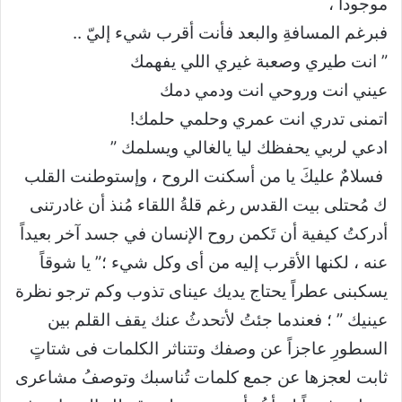
موجوداً ،
فبرغم المسافةِ والبعد فأنت أقرب شيء إليّ ..
‏” انت طيري وصعبة غيري اللي يفهمك
‏عيني انت وروحي انت ودمي دمك
‏اتمنى تدري انت عمري وحلمي حلمك!
‏ادعي لربي يحفظك ليا يالغالي ويسلمك ”
‏ فسلامٌ عليكَ يا من أسكنت الروح ، وإستوطنت القلب
ك مُحتلى بيت القدس رغم قلةُ اللقاء مُنذ أن غادرتنى
أدركتُ كيفية أن تَكمن روح الإنسان في جسد آخر بعيداً
عنه ، لكنها الأقرب إليه من أى وكل شيء ؛” يا شوقاً
يسكبنى عطراً يحتاج يديك عيناى تذوب وكم ترجو نظرة
عينيك ” ؛ فعندما جئتُ لأتحدثُ عنك يقف القلم بين
السطورِ عاجزاً عن وصفك وتتناثر الكلمات فى شتاتٍ
ثابت لعجزها عن جمع كلمات تُناسبك وتوصفُ مشاعرى