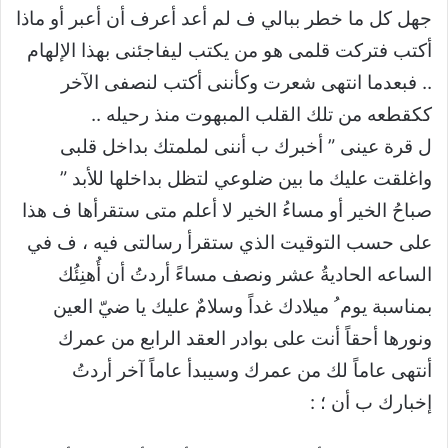
جهل كل ما خطر ببالي ف لم أعد أعرف أن أعبر أو ماذا
أكتب فتركت قلمى هو من يكتب ليفاجئنى بهذا الإلهام
.. فبعدما انتهى شعرت وكأننى أكتب لنصفى الآخر
ككقطعه من تلك القلب المبهوت منذ رحيله ..
ل قرة عينى ” أخبرك ب أننى لملمتك بداخل قلبى
واغلقت عليك ما بين ضلوعي لتظل بداخلها للأبد ”
صباحُ الخير أو مساءُ الخير لا أعلم متى ستقرأها ف هذا
على حسب التوقيت الذي ستقرأ رسالتى فيه ، ف في
الساعه الحاديةُ عشر ونصف مساءً أردتُ أن أُهنِئُك
بمناسبة يوم ُ ميلادك غداً وسلامٌ عليك يا ضيّ العين
ونورها أحقاً أنت على بوادر العقد الرابع من عمرك
أنتهى عاماً لك من عمرك وسيبدأ عاماً آخر أردتُ
إخبارك ب أن ؛ :