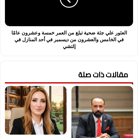
ص
ر
ف
ع
و
ل
ر
ي
و
ج
العثور علي جثة ضحية تبلغ من العمر خمسة وعشرون عامًا
ز
ث
في الخامس والعشرون من ديسمبر في أحد المنازل في
ي
ة
إلتشي
ر
ض
ا
ح
ل
ي
ث
ة
مقالات ذات صلة
ق
ت
ا
ب
ف
ل
ة
غ
ا
م
ل
ن
أ
ا
س
ل
ب
ع
ق
م