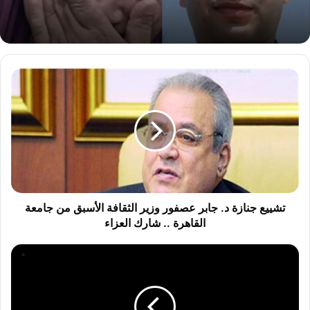
ت
ش
ي
ي
ع
ج
ن
ا
ز
ة
تشييع جنازة د. جابر عصفور وزير الثقافة الأسبق من جامعة
د
القاهرة .. شارك العزاء
.
ج
ا
ا
ل
ب
ع
ر
ث
ع
و