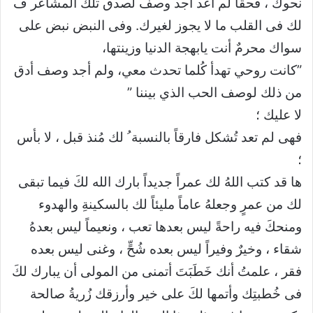
نحوك ، فحقاً لم أعُد أجد وصف لصدق تلك المشاعر ف
لك فى القلب ما لا يجوز لغيرك. وفى النبض نبض على
سواك محرمٌ أنت يابهجة الدنيا وزينتها،
‏”كانت روحي تهدأ كُلما تحدث معي، ولم أجد وصف أدق
من ذلك لوصف الحب الذي بيننا ”
‏لا عليك ؛
‏فهى لم تعد تُشكل فارقاً بالنسبة ُ لك مُنذ قبل ، لا بأس
؛
‏ها قد كتب اللهُ لك عمراً جديداً بارك الله لكَ فيما تبقى
لك من عمرٍ وجعلهُ عاماً مليئاً لك بالسكينةِ والهدوء
ومنحكَ فيه راحةً ليس بعدها تعب ، ونعيماً ليس بعدهُ
شقاء ، وخيرٌ وفيراً ليس بعده شُحٍّ ، وغنى ليس بعده
فقر ، علمتُ أنك خَطَبَتَ أتمنى من المولى أن يبارك لكَ
فى خُطبتِك وأتمها لكَ على خير وأرزقك زُريةُ صالحة