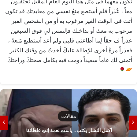
تكون معهما فى مثل هذا اليوم العام المقبل تحتفلون
معاً ، عُذراً فلم أستطع منعُ نفسي من معايدتك قد تكون
أتت فى الوقت الغير مرغوب به أو من الشخص الغير
مرغوب به معك أو بداخلك فإلتمس لىِ فوق السبعين
عذراً ف حقاً لِما أطاعنى قلبى ولم أعد أستطيع مَنعهُ ،
فعذراً مرةُ أخرى للإطالة عليكَ أخذتُ من وقتك الكثير
أتمنى لك عاماً سعيداً دومت فيه بكامل صحتكَ وراحتكَ
مقالات
أكمل النشار يكتب.. ياست نعمة إنتِ غلطانة!