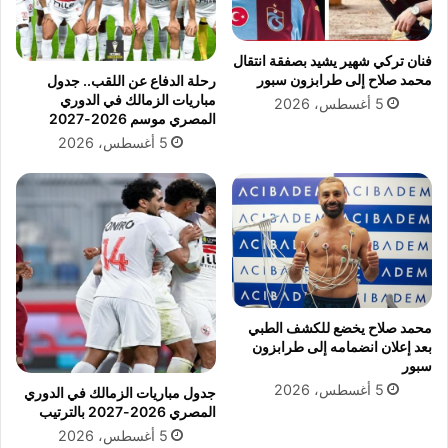
ن
ا
ش
ط
ر
ا
فنان تركي شهير يشيد بصفقة انتقال
ص
ل
محمد صلاح إلى طرابزون سبور
رحلة الدفاع عن اللقب.. جدول
و
م
مباريات الزمالك في الدوري
5 أغسطس، 2026
ر
ر
المصري موسم 2026-2027
و
و
5 أغسطس، 2026
ف
ع
ي
د
ي
و
م
ث
ي
ر
محمد صلاح يخضع للكشف الطبي
ل
بعد إعلان انضمامه إلى طرابزون
ل
سبور
ج
5 أغسطس، 2026
جدول مباريات الزمالك في الدوري
د
المصري 2026-2027 بالترتيب
ل
5 أغسطس، 2026