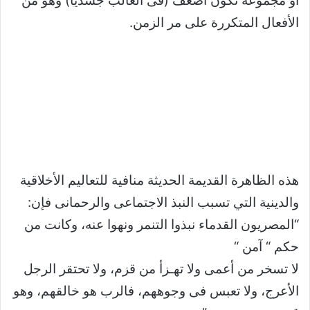
أو مجموعة تكون أضعف (فى الغالب جسديا) وهو من
الأفعال المتكررة على مر الزمن.
هذه الظاهرة القديمة الحديثة منافية للتعاليم الأخلاقية
والدينية التي تسبب النبذ الاجتماعى والرحمانى فإن:
“المصريون القدماء نبذوا التنمر ونهوا عنه، وكانت من
حكم “ آمن “
لا تسخر من أعمى ولا تهـزأ من قزم، ولا تحتقر الرجل
الأعرج، ولا تعبس فى وجوههم، فالرب هو خالقهم، وهو