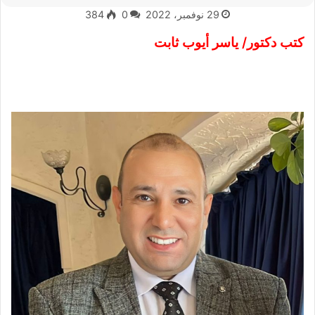
29 نوفمبر، 2022
0
384
كتب دكتور/ ياسر أيوب ثابت