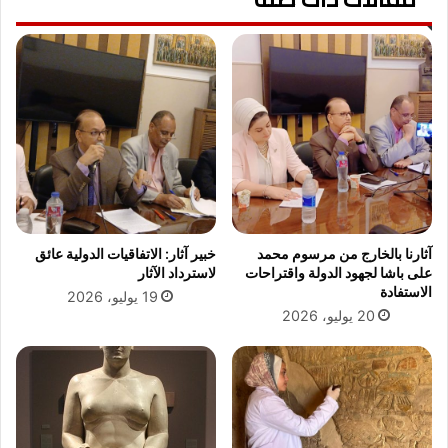
ت
"
ا
ش
م
ر
م
و
س
ق
ا
إ
ب
ب
ق
ر
ة
ا
ك
ه
ر
ي
ة
م
آثارنا بالخارج من مرسوم محمد
خبير آثار: الاتفاقيات الدولية عائق
ا
"
على باشا لجهود الدولة واقتراحات
لاسترداد الآثار
ل
الاستفادة
19 يوليو، 2026
ق
20 يوليو، 2026
د
م
ا
ل
خ
م