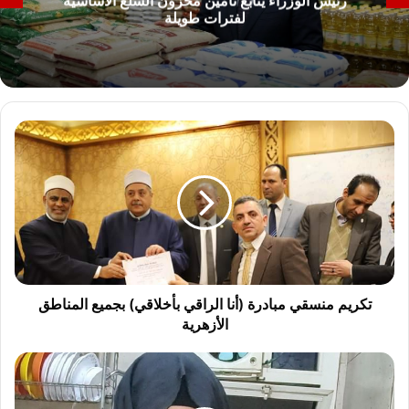
رئيس الوزراء يتابع تأمين مخزون السلع الأساسية
لفترات طويلة
ت
ك
ر
ي
م
م
ن
س
ق
ي
تكريم منسقي مبادرة (أنا الراقي بأخلاقي) بجميع المناطق
م
الأزهرية
ب
ا
ت
د
ط
ر
و