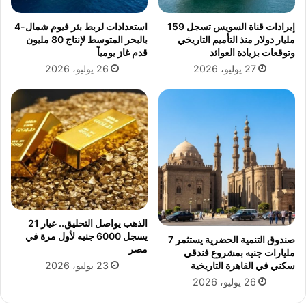
م
ب
ي
ر
إيرادات قناة السويس تسجل 159
استعدادات لربط بئر فيوم شمال-4
ع
"
مليار دولار منذ التأميم التاريخي
بالبحر المتوسط لإنتاج 80 مليون
ا
أ
وتوقعات بزيادة العوائد
قدم غاز يومياً
ل
ن
27 يوليو، 2026
26 يوليو، 2026
م
و
ن
ش
ا
"
ط
ق
ا
ل
أ
ز
ه
ر
الذهب يواصل التحليق.. عيار 21
ي
يسجل 6000 جنيه لأول مرة في
صندوق التنمية الحضرية يستثمر 7
ة
مصر
مليارات جنيه بمشروع فندقي
23 يوليو، 2026
سكني في القاهرة التاريخية
26 يوليو، 2026