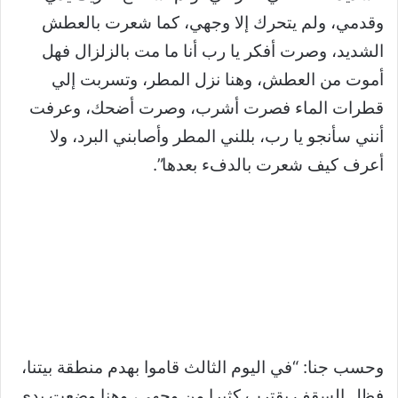
وقدمي، ولم يتحرك إلا وجهي، كما شعرت بالعطش
الشديد، وصرت أفكر يا رب أنا ما مت بالزلزال فهل
أموت من العطش، وهنا نزل المطر، وتسربت إلي
قطرات الماء فصرت أشرب، وصرت أضحك، وعرفت
أنني سأنجو يا رب، بللني المطر وأصابني البرد، ولا
أعرف كيف شعرت بالدفء بعدها”.
وحسب جنا: “في اليوم الثالث قاموا بهدم منطقة بيتنا،
فظل السقف يقترب كثيرا من وجهي، وهنا وضعت يدي