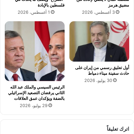
"
د
مضيق هرمز
فلسطين بالإبادة
ل
ي
3 أغسطس، 2026
1 أغسطس، 2026
ل
د
م
ر
س
ع
ت
ا
ش
ل
ا
ت
ر
م
ه
ي
ش
ز
أول تعليق رسمي من إيران على
ا
ف
حادث سفينة ميناء دمياط
م
ي
30 يوليو، 2026
ج
ا
الرئيس السيسي والملك عبد الله
ن
ل
الثاني يرفضان التصعيد الإسرائيلي
ي
م
بالضفة ويؤكدان عمق العلاقات
ن
ش
29 يوليو، 2026
ة
ا
ر
ك
ة
اترك تعليقاً
ا