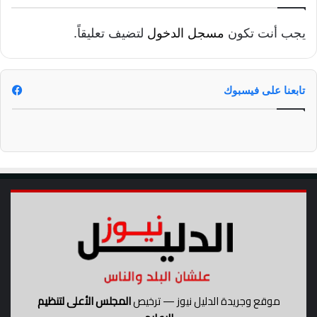
ل
م
يجب أنت تكون
مسجل الدخول
لتضيف تعليقاً.
ج
ت
م
ع
تابعنا على فيسبوك
ي
ة
ل
ر
ئ
ي
س
ا
ل
أ
ك
ا
د
ي
موقع وجريدة الدليل نيوز — ترخيص
المجلس الأعلى لتنظيم
م