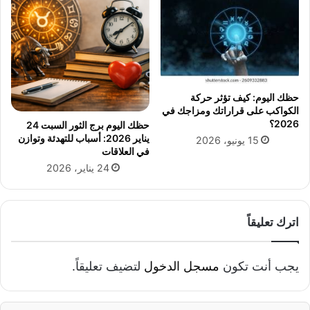
ا
ا
ل
ل
ش
ج
ب
ن
ا
ي
ب
ه
و
ا
حظك اليوم: كيف تؤثر حركة
ا
ل
الكواكب على قراراتك ومزاجك في
ل
م
2026؟
حظك اليوم برج الثور السبت 24
م
ص
يناير 2026: أسباب للتهدئة وتوازن
15 يونيو، 2026
ش
ر
في العلاقات
ا
ى
24 يناير، 2026
ر
ك
ة
ف
اترك تعليقاً
ي
ص
ن
يجب أنت تكون
مسجل الدخول
لتضيف تعليقاً.
ع
ا
ل