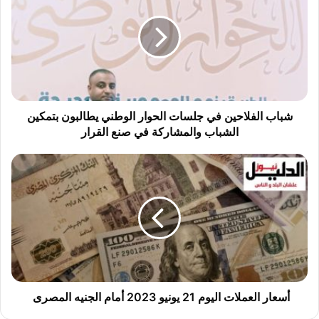
ا
ب
ا
ل
ف
ل
ا
ح
شباب الفلاحين في جلسات الحوار الوطني يطالبون بتمكين
ي
الشباب والمشاركة في صنع القرار
ن
ف
أ
ي
س
ج
ع
ل
ا
س
ر
ا
ا
ت
ل
ا
ع
ل
م
ح
ل
أسعار العملات اليوم 21 يونيو 2023 أمام الجنيه المصرى
و
ا