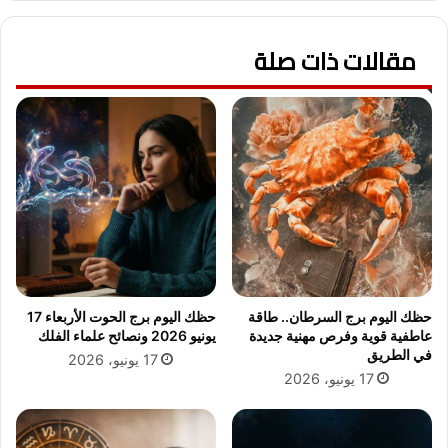
ا
ت
ر
ا
ا
مقالات ذات صلة
ل
ل
ي
و
و
ط
م
ن
2
ي
1
ي
ي
ط
و
ا
ن
ل
ي
ب
و
و
2
ن
0
حظك اليوم برج السرطان.. طاقة
حظك اليوم برج الحوت الأربعاء 17
ب
2
عاطفية قوية وفرص مهنية جديدة
يونيو 2026 ونصائح علماء الفلك
ت
3
في الطريق
17 يونيو، 2026
م
أ
17 يونيو، 2026
ك
م
ي
ا
ن
م