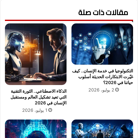
ل
ف
ذ
د
مقالات ذات صلة
ك
ق
ي
ط
ة
ا
ذ
ع
ا
ا
ت
ل
ا
م
ل
ع
ق
ا
التكنولوجيا في خدمة الإنسان.. كيف
ي
ه
غيّرت الابتكارات الحديثة أسلوب
م
د
حياتنا في 2026؟
ة
ا
2 يوليو، 2026
الذكاء الاصطناعي.. الثورة التقنية
ا
ل
التي تعيد تشكيل العالم ومستقبل
ل
أ
الإنسان في 2026
ع
ز
1 يوليو، 2026
ا
ه
ل
ر
ي
ي
ة
ة
؟