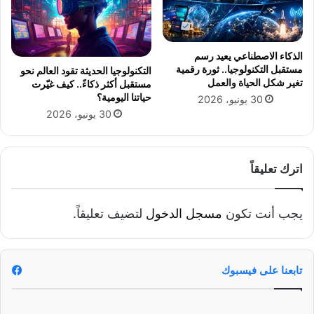
ي
ش
ه
د
الذكاء الاصطناعي يعيد رسم
ا
مستقبل التكنولوجيا.. ثورة رقمية
التكنولوجيا الحديثة تقود العالم نحو
ن
تغير شكل الحياة والعمل
مستقبل أكثر ذكاءً.. كيف غيّرت
خ
حياتنا اليومية؟
30 يونيو، 2026
ت
30 يونيو، 2026
ا
م
ا
ل
اترك تعليقاً
م
ه
ر
يجب أنت تكون
مسجل الدخول
لتضيف تعليقاً.
ج
ا
ن
ا
تابعنا على فيسبوك
ل
ك
ش