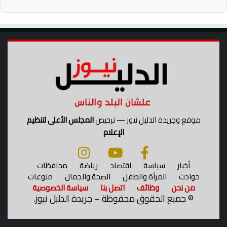
ف
ي
ل
ط
ل
ا
ب
م
ن
ط
ق
موقع وجريدة الدليل نيوز — ترخيص
المجلس الأعلى لتنظيم
ة
الإعلام
ا
ل
ش
أخبار
سياسة
اقتصاد
رياضة
محافظات
ر
حوادث
المرأة والطفل
الصحة والجمال
منوعات
ق
من نحن
وظائف
اتصل بنا
سياسة الخصوصية
ي
©
جميع الحقوق محفوظة – جريدة الدليل نيوز.
ة
ا
ل