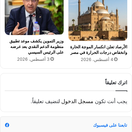
ح
ة
و
ا
ل
م
وزير التموين يكشف موعد تطبيق
ك
منظومة الدعم النقدي بعد عرضه
الأرصاد تعلن انكسار الموجة الحارة
ا
على الرئيس السيسي
وانخفاض درجات الحرارة في مصر
ش
3 أغسطس، 2026
4 أغسطس، 2026
ف
ة
م
ع
اترك تعليقاً
ا
ل
م
يجب أنت تكون
مسجل الدخول
لتضيف تعليقاً.
و
ا
ط
ن
تابعنا على فيسبوك
.