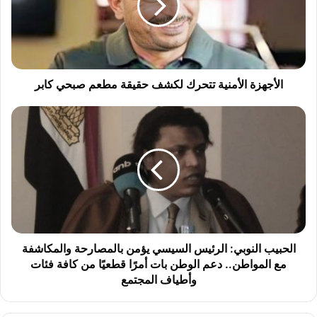
ه
ز
ة
ا
ل
أ
الأجهزة الأمنية تتحرك لكشف حقيقة مطعم صبحي كابر
م
ن
ا
ي
ل
ة
ح
ت
ب
ت
ي
ح
ب
ر
ا
ك
ل
ل
ن
ك
و
الحبيب النوبي: الرئيس السيسي يؤمن بالمصارحة والمكاشفة
ش
ب
مع المواطن.. دعم الوطن بات أمرًا قطعيًا من كافة فئات
ف
ي
وأطياف المجتمع
ح
:
ق
ا