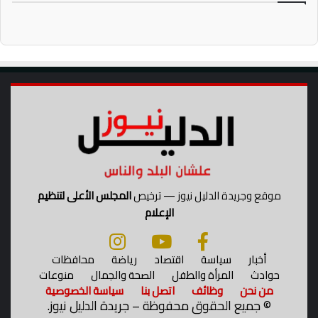
.
د
ع
م
ا
ل
و
ط
ن
ب
ا
ت
أ
موقع وجريدة الدليل نيوز — ترخيص
المجلس الأعلى لتنظيم
م
الإعلام
رً
ا
ق
أخبار
سياسة
اقتصاد
رياضة
محافظات
ط
حوادث
المرأة والطفل
الصحة والجمال
منوعات
ع
من نحن
وظائف
اتصل بنا
سياسة الخصوصية
يً
©
جميع الحقوق محفوظة – جريدة الدليل نيوز.
ا