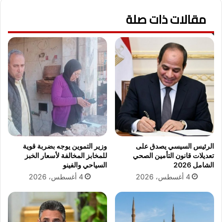
ي
ل
ق
ر
مقالات ذات صلة
ة
ئ
م
ي
ط
س
ع
ا
م
ل
ص
س
ب
ي
ح
س
ي
ي
ك
ي
ا
ؤ
ب
م
الرئيس السيسي يصدق على
وزير التموين يوجه بضربة قوية
ر
ن
تعديلات قانون التأمين الصحي
للمخابز المخالفة لأسعار الخبز
ب
الشامل 2026
السياحي والفينو
ا
4 أغسطس، 2026
4 أغسطس، 2026
ل
م
ص
ا
ر