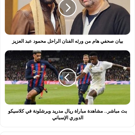
ن
ص
ح
ف
ي
ه
ا
بيان صحفي هام من ورثه الفنان الراحل محمود عبد العزيز
م
م
ب
ن
ث
و
م
ر
ب
ث
ا
ه
ش
ا
ر
ل
.
ف
.
ن
م
بث مباشر.. مشاهدة مباراة ريال مدريد وبرشلونة في كلاسيكو
ا
ش
الدوري الإسباني
ن
ا
ا
ه