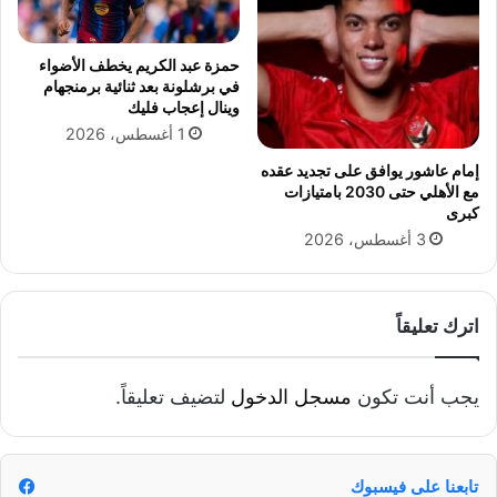
و
ن
ة
حمزة عبد الكريم يخطف الأضواء
ف
في برشلونة بعد ثنائية برمنجهام
وينال إعجاب فليك
ي
ك
1 أغسطس، 2026
ل
إمام عاشور يوافق على تجديد عقده
ا
مع الأهلي حتى 2030 بامتيازات
س
كبرى
ي
3 أغسطس، 2026
ك
و
ا
ل
اترك تعليقاً
د
و
ر
يجب أنت تكون
مسجل الدخول
لتضيف تعليقاً.
ي
ا
ل
إ
تابعنا على فيسبوك