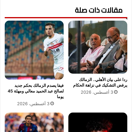
ل
د
ر
مقالات ذات صلة
ة
ا
م
ح
ب
ل
ا
م
ر
ح
ا
م
ة
و
ر
د
ي
ع
ا
ب
ل
د
م
ردا على بيان الأهلي.. الزمالك
ا
د
يرفض التشكيك في نزاهة الحكام
فيفا يصدم الزمالك بحكم جديد
ل
ر
لصالح عبد الحميد معالي ومهلة 45
3 أغسطس، 2026
ع
ي
يوما
ز
د
3 أغسطس، 2026
ي
و
ز
ب
ر
ش
ل