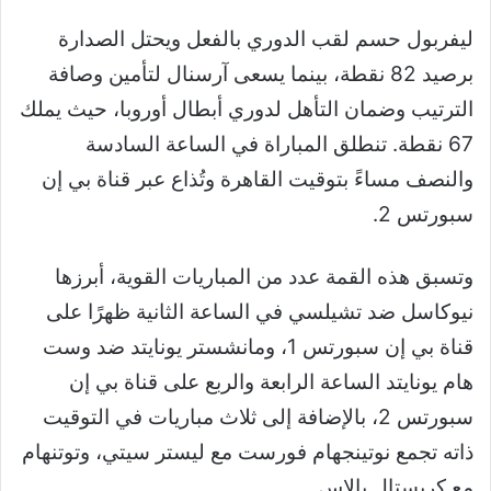
ليفربول حسم لقب الدوري بالفعل ويحتل الصدارة
برصيد 82 نقطة، بينما يسعى آرسنال لتأمين وصافة
الترتيب وضمان التأهل لدوري أبطال أوروبا، حيث يملك
67 نقطة. تنطلق المباراة في الساعة السادسة
والنصف مساءً بتوقيت القاهرة وتُذاع عبر قناة بي إن
سبورتس 2.
وتسبق هذه القمة عدد من المباريات القوية، أبرزها
نيوكاسل ضد تشيلسي في الساعة الثانية ظهرًا على
قناة بي إن سبورتس 1، ومانشستر يونايتد ضد وست
هام يونايتد الساعة الرابعة والربع على قناة بي إن
سبورتس 2، بالإضافة إلى ثلاث مباريات في التوقيت
ذاته تجمع نوتينجهام فورست مع ليستر سيتي، وتوتنهام
مع كريستال بالاس.