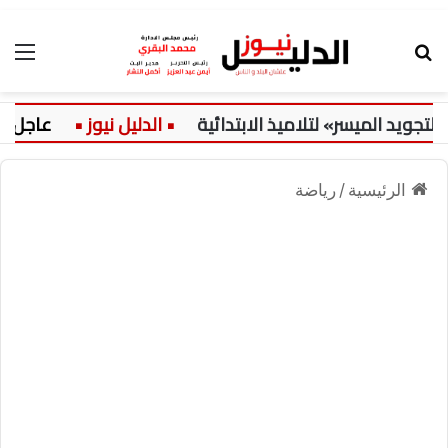
بحث عن
الق
لميسر» لتلاميذ الابتدائية
عاجل:
ح
الرئيسية
/
رياضة