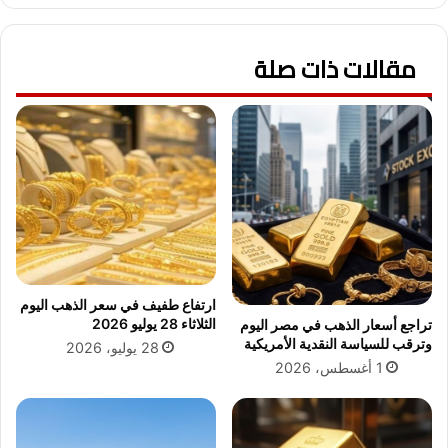
:
ر
ر
ت
ي
مقالات ذات صلة
خ
ا
ط
ح
ف
ق
ا
و
ل
ي
أ
ة
ن
و
ظ
ا
ا
ض
ر
ط
ف
ر
ي
ارتفاع طفيف في سعر الذهب اليوم
ا
أ
الثلاثاء 28 يوليو 2026
تراجع أسعار الذهب في مصر اليوم
ب
و
وترقب للسياسة النقدية الأمريكية
28 يوليو، 2026
ف
ل
1 أغسطس، 2026
ي
ظ
ا
ه
ل
و
م
ر