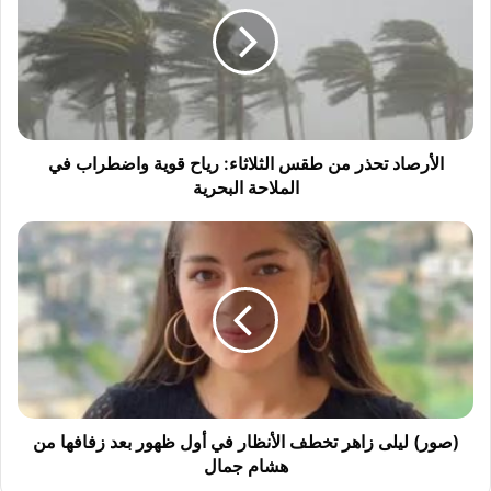
أ
ر
ص
ا
د
ت
ح
ذ
الأرصاد تحذر من طقس الثلاثاء: رياح قوية واضطراب في
ر
الملاحة البحرية
م
ن
(
ط
ص
ق
و
س
ر
ا
)
ل
ل
ث
ي
ل
ل
ا
ى
ث
ز
(صور) ليلى زاهر تخطف الأنظار في أول ظهور بعد زفافها من
ا
ا
هشام جمال
ء
ه