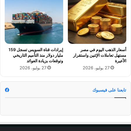
ل
ب
ا
ع
ح
د
ة
ز
ا
ف
ل
ا
ب
ف
ح
ه
أسعار الذهب اليوم في مصر
إيرادات قناة السويس تسجل 159
ر
ا
مستهل تعاملات الإثنين واستقرار
مليار دولار منذ التأميم التاريخي
ي
م
الأعيرة
وتوقعات بزيادة العوائد
ة
ن
27 يوليو، 2026
27 يوليو، 2026
ه
ش
ا
م
تابعنا على فيسبوك
ج
م
ا
ل