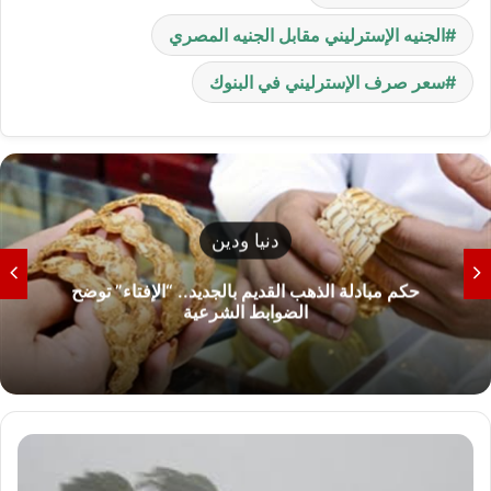
الجنيه الإسترليني مقابل الجنيه المصري
سعر صرف الإسترليني في البنوك
نيا ودين
يم بالجديد.. “الإفتاء” توضح
بط الشرعية
في مصر مع 
ا
ل