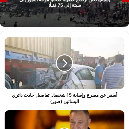
سبتة إلى 75 قتيلًا
أ
س
ف
ر
ع
ن
م
ص
ر
ع
أسفر عن مصرع وإصابة 15 شخصا.. تفاصيل حادث دائري
و
البساتين (صور)
إ
ص
و
ا
ف
ب
ا