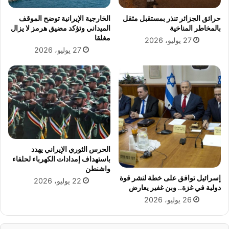
ل
ر
أ
حرائق الجزائر تنذر بمستقبل مثقل
الخارجية الإيرانية توضح الموقف
ي
ه
بالمخاطر المناخية
الميداني وتؤكد مضيق هرمز لا يزال
ا
ل
مغلقا
27 يوليو، 2026
ل
ي
27 يوليو، 2026
ب
ي
س
ق
ا
د
ت
م
ي
و
ن
ا
(
ج
ص
ب
و
ا
ر
الحرس الثوري الإيراني يهدد
ل
باستهداف إمدادات الكهرباء لحلفاء
)
ع
واشنطن
ز
إسرائيل توافق على خطة لنشر قوة
22 يوليو، 2026
ا
دولية في غزة.. وبن غفير يعارض
ء
26 يوليو، 2026