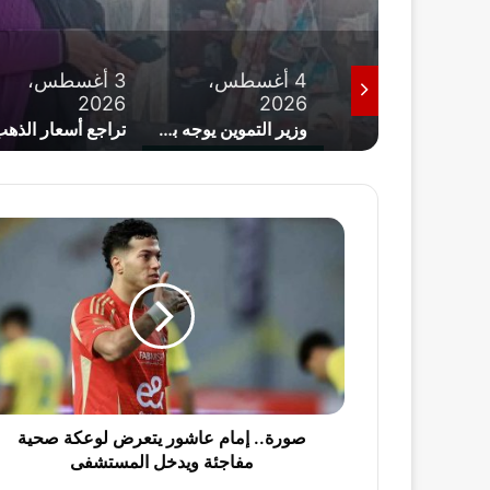
4 أغسطس،
4 أغسطس،
3 أغسطس،
2026
2026
2026
رئيس الوزراء يتابع تأمين مخزون السلع الأساسية لفترات طويلة
وزير التموين يوجه بضربة قوية للمخابز المخالفة لأسعار الخبز السياحي والفينو
ص
و
ر
ة
.
.
إ
م
ا
م
صورة.. إمام عاشور يتعرض لوعكة صحية
ع
مفاجئة ويدخل المستشفى
ا