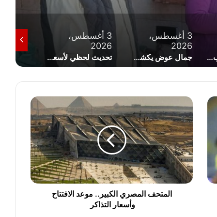
3 أغسطس،
3 أغسطس،
1 أغسطس، 2026
2026
2026
تراجع أسعار الذهب اليوم الإثنين.. عيار 21 يفقد 30 جنيهًا
جمال عوض يكشف حقيقة أزمة سيستم المعاشات وتفاصيل التحول الرقمي
تحديث لحظي لأسعار الذهب اليوم في مصر وتخطيه حاجز 4000 دولار عالميا
ا
ل
م
ت
ح
ف
ا
ل
م
ص
المتحف المصري الكبير.. موعد الافتتاح
ر
وأسعار التذاكر
ي