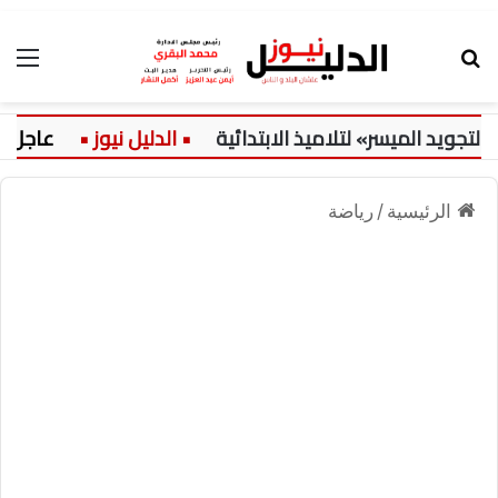
بحث عن
الق
 الميسر» لتلاميذ الابتدائية
عاجل:
الرئيسية
/
رياضة