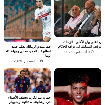
د
ب
م
ع
خ
د
ا
خ
ل
س
فً
ا
ا
ر
ف
ة
ردا على بيان الأهلي.. الزمالك
ي
ب
يرفض التشكيك في نزاهة الحكام
فيفا يصدم الزمالك بحكم جديد
ا
ي
لصالح عبد الحميد معالي ومهلة 45
3 أغسطس، 2026
ل
ر
يوما
ح
ا
3 أغسطس، 2026
ج
م
!
ي
د
ز
أ
م
ا
م
حمزة عبد الكريم يخطف الأضواء
في برشلونة بعد ثنائية برمنجهام
ا