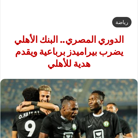
رياضة
الدوري المصري.. البنك الأهلي
يضرب بيراميدز برباعية ويقدم
هدية للأهلي