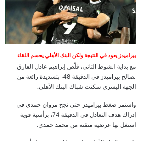
بيراميدز يعود في النتيجة ولكن البنك الأهلي يحسم اللقاء
مع بداية الشوط الثاني، قلّص إبراهيم عادل الفارق
لصالح بيراميدز في الدقيقة 48، بتسديدة رائعة من
الجهة اليسرى سكنت شباك البنك الأهلي.
واستمر ضغط بيراميدز حتى نجح مروان حمدي في
إدراك هدف التعادل في الدقيقة 74، برأسية قوية
استغل بها عرضية متقنة من محمد حمدي.