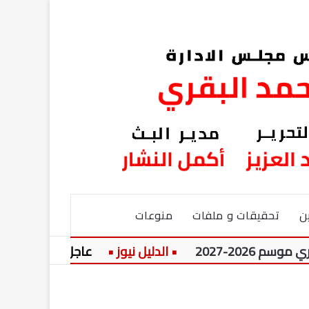
ن
تحقيقات و ملفات
منوعات
2
عاجل:
عسر الهضم الم