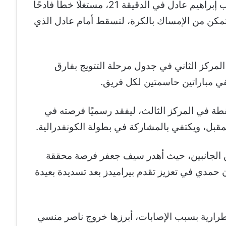
سجل هدف اللقاء الوحيد لـ بيراميدز اللاعب إبراهيم عادل في الدقيقة 21، مستغلًا خطأ فادحًا
مكن من الإمساك بالكرة، لتسقط أمام عادل الذي
إلى 50 نقطة، ليحتل المركز الثاني في جدول مرحلة التتويج بفارق
ي مباراتين حاسمتين لكل فريق.
لمقابل تجمد رصيد الزمالك عند 41 نقطة في المركز الثالث، ليفقد رسميًا فرصته في
مقبل، ويكتفي بالمشاركة في بطولة الكونفدرالية.
ن الجانبين، حيث أهدر سيف جعفر فرصة محققة
 بينما فشل مروان حمدي في تعزيز تقدم بيراميدز بعد تسديدة بعيدة
طرارية بسبب الإصابات، أبرزها خروج ناصر منسي