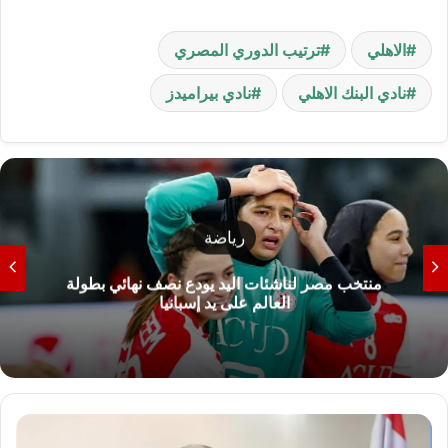
الاهلي
ترتيب الدوري المصري
نادي البنك الاهلي
نادي بيراميدز
رياضة
منتخب مصر لناشئات اليد يودع نصف نهائي بطولة
العالم على يد إسبانيا
ا
ل