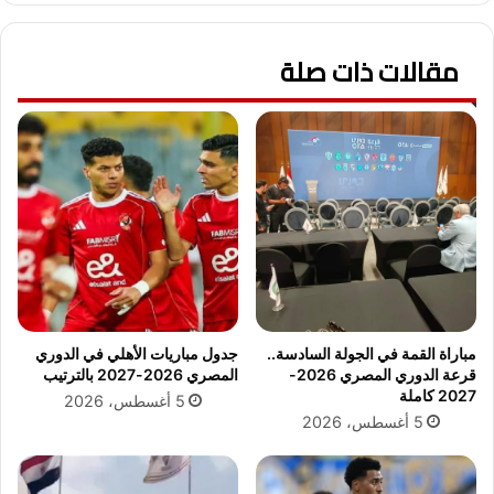
ق
ل
م
ن
ة
مقالات ذات صلة
ي
ا
ا
ل
ب
ع
ة
ر
ا
ب
ل
ي
ع
ة
ا
ف
م
ي
ة
ب
ب
غ
ش
د
أ
مباراة القمة في الجولة السادسة..
جدول مباريات الأهلي في الدوري
ا
ن
قرعة الدوري المصري 2026-
المصري 2026-2027 بالترتيب
د
و
2027 كاملة
5 أغسطس، 2026
:
ا
5 أغسطس، 2026
ت
ق
و
ع
ا
ة