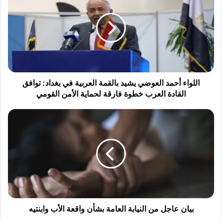
ل
و
ا
ء
أ
ح
م
د
اللواء أحمد العوضي يشيد بالقمة العربية في بغداد: توافق
ا
القادة العرب خطوة فارقة لحماية الأمن القومي
ل
ع
ب
و
ي
ض
ا
ي
ن
ي
ع
ش
ا
ي
ج
د
ل
ب
م
ا
ن
بيان عاجل من النيابة العامة بشأن واقعة الأب وابنتيه
ل
ا