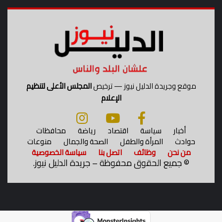
ل
ح
م
ا
ي
ة
ا
ل
موقع وجريدة الدليل نيوز — ترخيص
المجلس الأعلى لتنظيم
أ
الإعلام
م
ن
ا
أخبار
سياسة
اقتصاد
رياضة
محافظات
ل
حوادث
المرأة والطفل
الصحة والجمال
منوعات
ق
من نحن
وظائف
اتصل بنا
سياسة الخصوصية
و
©
جميع الحقوق محفوظة – جريدة الدليل نيوز.
م
ي