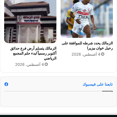
ف
ا
ق
ل
ا
أ
ل
ب
ق
و
ا
ا
د
ب
ة
ن
الزمالك يحدد شرطه للموافقة على
ا
ت
رحيل خوان بيزيرا
الزمالك يتسلم أرض فرع حدائق
ل
ي
أكتوبر رسمياً لبدء حلم المجمع
4 أغسطس، 2026
ع
ه
الرياضي
ر
4 أغسطس، 2026
ب
خ
ط
و
تابعنا على فيسبوك
ة
ف
ا
ر
ق
ة