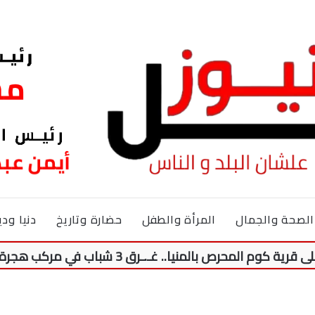
الصحة والجمال
المرأة والطفل
حضارة وتاريخ
دنيا ودي
غـ.ـرق 3 شباب في مركب هجرة غير شـ.ـرعية قبالة ليبيا