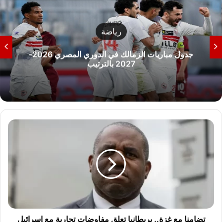
رياضة
جدول مباريات الزمالك في الدوري المصري 2026-
2027 بالترتيب
ت
ض
ا
م
ن
ا
م
ع
غ
ز
تضامنا مع غزة.. بريطانيا تعلق مفاوضات تجارية مع إسرائيل