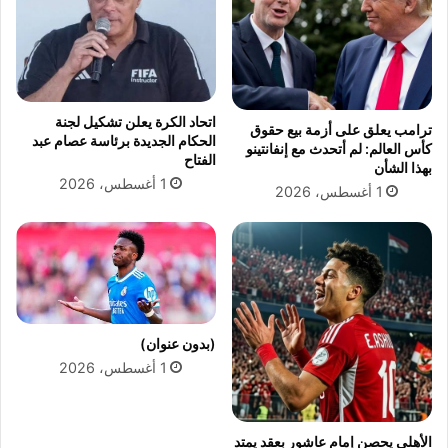
ت
د
ت
ل
ج
ت
ا
د
ر
ر
ي
ي
اتحاد الكرة يعلن تشكيل لجنة
ترامب يعلق على أزمة بيع حقوق
ة
ب
الحكام الجديدة برئاسة عصام عبد
كأس العالم: لم أتحدث مع إنفانتينو
م
ا
الفتاح
بهذا الشأن
ع
ت
1 أغسطس، 2026
1 أغسطس، 2026
إ
ا
س
ل
ر
ن
ا
ص
ئ
ر
ي
ق
ل
ب
و
ل
(بدون عنوان)
ت
م
1 أغسطس، 2026
ف
و
ر
ا
ض
ج
الأهلي يحصن إمام عاشور بعقد يمتد
ع