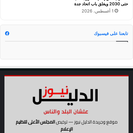
ه
حتى 2030 ويغلق باب اتحاد جدة
ق
ة
1 أغسطس، 2026
و
ا
ب
ل
ا
خ
ت
ل
تابعنا على فيسبوك
ي
ج
ف
ي
د
و
ر
ي
ر
و
ش
ن
موقع وجريدة الدليل نيوز — ترخيص
المجلس الأعلى لتنظيم
الإعلام