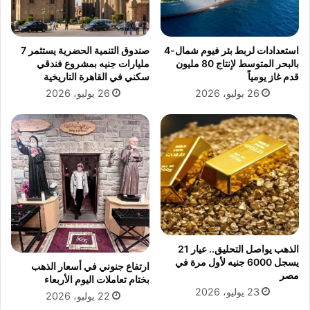
ز
د
م
ع
ة
ق
استعدادات لربط بئر فيوم شمال-4
صندوق التنمية الحضرية يستثمر 7
ن
د
بالبحر المتوسط لإنتاج 80 مليون
مليارات جنيه بمشروع فندقي
ج
ن
قدم غاز يومياً
سكني في القاهرة التاريخية
ل
ج
26 يوليو، 2026
26 يوليو، 2026
ه
م
ه
س
ا
ل
م
ا
ل
د
و
س
الذهب يواصل التحليق.. عيار 21
ر
يسجل 6000 جنيه لأول مرة في
ارتفاع جنوني في أسعار الذهب
ي
مصر
بختام تعاملات اليوم الأربعاء
23 يوليو، 2026
22 يوليو، 2026