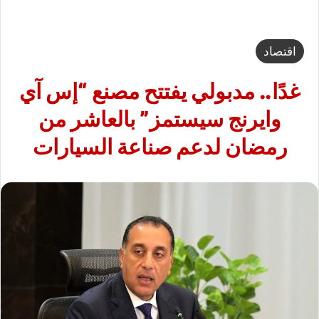
اقتصاد
غدًا.. مدبولي يفتتح مصنع “إس آي
وايرنج سيستمز” بالعاشر من
رمضان لدعم صناعة السيارات