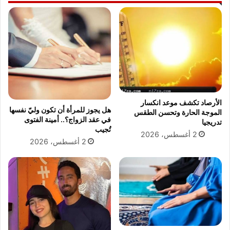
م
د
ا
ة
ل
:
ي
ك
ة
ي
:
ف
ا
ت
ل
س
ز
ت
ع
غ
الأرصاد تكشف موعد انكسار
هل يجوز للمرأة أن تكون وليّ نفسها
ي
ل
الموجة الحارة وتحسن الطقس
في عقد الزواج؟.. أمينة الفتوى
م
تدريجيا
م
تُجيب
ي
ن
2 أغسطس، 2026
2 أغسطس، 2026
ش
ص
ر
ا
ف
ت
ع
ا
ل
ل
ى
ا
ا
س
ل
ت