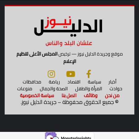
ر
ب
ا
ح
و
ه
م
ي
موقع وجريدة الدليل نيوز — ترخيص
المجلس الأعلى لتنظيم
ة
الإعلام
؟
أخبار
سياسة
اقتصاد
رياضة
محافظات
حوادث
المرأة والطفل
الصحة والجمال
منوعات
من نحن
وظائف
اتصل بنا
سياسة الخصوصية
©
جميع الحقوق محفوظة – جريدة الدليل نيوز.