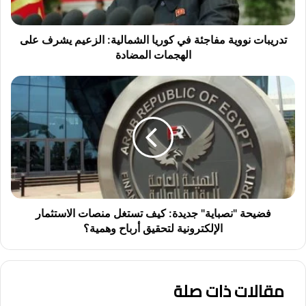
ن
و
و
تدريبات نووية مفاجئة في كوريا الشمالية: الزعيم يشرف على
ي
الهجمات المضادة
ة
م
ف
ف
ض
ا
ي
ج
ح
ئ
ة
ة
"
ف
ن
ي
ص
ك
ب
و
ا
فضيحة "نصباية" جديدة: كيف تستغل منصات الاستثمار
ر
ي
الإلكترونية لتحقيق أرباح وهمية؟
ي
ة
ا
"
ا
ج
ل
مقالات ذات صلة
د
ش
ي