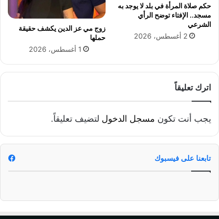
ه
ث
حكم صلاة المرأة في بلد لا يوجد به
ج
م
مسجد.. الإفتاء توضح الرأي
م
ا
الشرعي
زوج مي عز الدين يكشف حقيقة
ا
ر
2 أغسطس، 2026
حملها
ت
ا
1 أغسطس، 2026
ا
ل
ل
إ
م
ل
ض
ك
اترك تعليقاً
ا
ت
د
ر
ة
و
يجب أنت تكون
مسجل الدخول
لتضيف تعليقاً.
ن
ي
ة
ل
تابعنا على فيسبوك
ت
ح
ق
ي
ق
أ