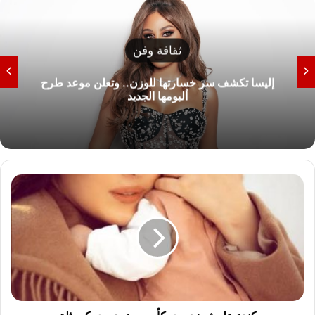
ثقافة وفن
إليسا تكشف سر خسارتها للوزن.. وتعلن موعد طرح
ألبومها الجديد
ك
ن
د
ة
ع
ل
و
ش
:
د