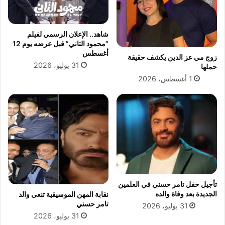
ث
ي
ل
شاهد.. الإعلان الرسمي لفيلم
ك
“محمود التاني” قبل عرضه يوم 12
ا
أغسطس
زوج مي عز الدين يكشف حقيقة
ن
31 يوليو، 2026
حملها
ت
1 أغسطس، 2026
ل
ي
س
ت
م
ت
ب
ل
و
ر
تأجيل حفل تامر حسني في العلمين
ة
الجديدة بعد وفاة والده
نقابة المهن الموسيقية تنعى والد
تامر حسني
31 يوليو، 2026
31 يوليو، 2026