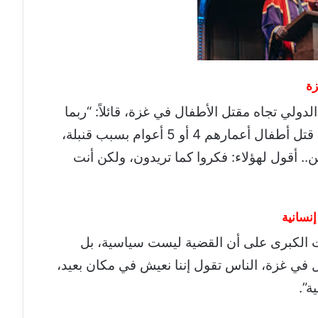
زة
ولي تجاه مقتل الأطفال في غزة، قائلاً: “ربما
يعتقد البعض أنه ليس من شأننا ،أن نشاهد قتل أطفال أعمارهم 4 أو 5 أعوام بسبب قنبلة،
.. أقول لهؤلاء: فكروا كما تريدون، ولكن أنت
نسانية
ت الكبرى على أن القضية ليست سياسية، بل
حصل في غزة، الناس تقول إننا نعيش في مكان بعيد،
ة”.