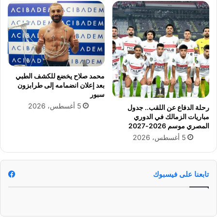
و
د
ج
ف
و
ؤ
ت
ا
ا
د
.
.
ت
محمد صلاح يخضع للكشف الطبي
ع
بعد إعلان انضمامه إلى طرابزون
ر
سبور
ف
5 أغسطس، 2026
رحلة الدفاع عن اللقب.. جدول
ع
مباريات الزمالك في الدوري
ل
المصري موسم 2026-2027
ى
5 أغسطس، 2026
ا
ل
س
ب
تابعنا على فيسبوك
ب