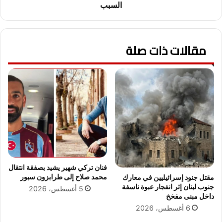
3
و
السبب
0
ن
ص
ا
و
ل
ر
مقالات ذات صلة
د
ة
و
م
ي
ن
غ
ح
ي
ف
ب
ل
ع
ز
ن
ف
ج
ا
ن
ف
ا
ا
ز
فنان تركي شهير يشيد بصفقة انتقال
ب
ة
محمد صلاح إلى طرابزون سبور
مقتل جنود إسرائيليين في معارك
ن
د
جنوب لبنان إثر انفجار عبوة ناسفة
5 أغسطس، 2026
ة
ي
داخل مبنى مفخخ
م
و
6 أغسطس، 2026
ح
ج
م