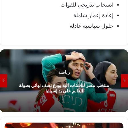
انسحاب تدريجي للقوات
إعادة إعمار شاملة
حلول سياسية عادلة
رياضة
منتخب مصر لناشئات اليد يودع نصف نهائي بطولة
العالم على يد إسبانيا
ح