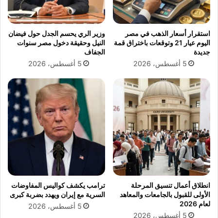
2
ح
0
ب
2
س
استقرار أسعار الذهب في مصر
وزير الري يحسم الجدل حول فيضان
5
ه
اليوم عيار 21 وتوقعات باختراق قمة
النيل وحقيقة دخول مصر سنوات
ش
جديدة
الجفاف
ه
5 أغسطس، 2026
5 أغسطس، 2026
رً
ا
ف
ي
ق
ض
ي
ة
ن
ف
ق
ة
انطلاق أعمال تنسيق المرحلة
ترامب يكشف كواليس المفاوضات
ا
الأولى للقبول بالجامعات والمعاهد
السرية مع إيران ويهدد بضربة كبرى
ب
لعام 2026
5 أغسطس، 2026
ن
5 أغسطس، 2026