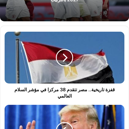
ق
ف
ز
ة
ت
ا
ر
ي
خ
ي
قفزة تاريخية.. مصر تتقدم 38 مركزا في مؤشر السلام
ة
العالمي
.
.
ت
م
ر
ص
ا
ر
م