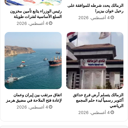
س
ل
الزمالك يحدد شرطه للموافقة على
ل
ل
رحيل خوان بيزيرا
رئيس الوزراء يتابع تأمين مخزون
ا
م
السلع الأساسية لفترات طويلة
4 أغسطس، 2026
م
يُ
4 أغسطس، 2026
ا
ح
ل
س
ع
م
ا
م
ل
ل
م
ف
ي
أ
و
ك
ر
ا
ن
الزمالك يتسلم أرض فرع حدائق
اتفاق مرتقب بين إيران وعمان
ي
أكتوبر رسمياً لبدء حلم المجمع
لإعادة فتح الملاحة في مضيق هرمز
ا
الرياضي
4 أغسطس، 2026
خ
4 أغسطس، 2026
ل
ا
ل