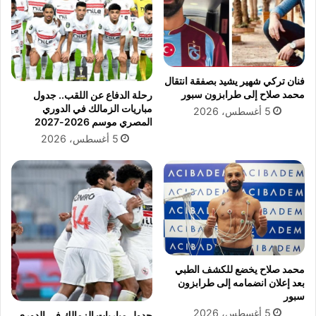
ن
ع
ه
س
ا
ك
ئ
ر
ي
ا
فنان تركي شهير يشيد بصفقة انتقال
ك
ل
محمد صلاح إلى طرابزون سبور
رحلة الدفاع عن اللقب.. جدول
أ
إ
مباريات الزمالك في الدوري
5 أغسطس، 2026
س
ع
المصري موسم 2026-2027
ا
د
5 أغسطس، 2026
ل
ا
ع
د
ا
ل
ل
ك
م
أ
ل
س
ل
ا
أ
ل
ن
ع
محمد صلاح يخضع للكشف الطبي
د
ا
بعد إعلان انضمامه إلى طرابزون
ي
ل
سبور
ة
م
5 أغسطس، 2026
جدول مباريات الزمالك في الدوري