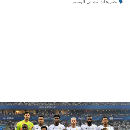
تصريحات تشابي ألونسو: