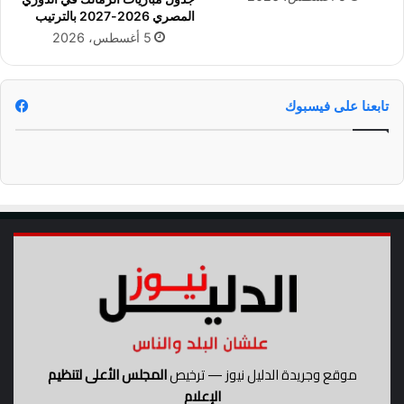
2
المصري 2026-2027 بالترتيب
0
5 أغسطس، 2026
2
5
ف
ي
تابعنا على فيسبوك
ق
ط
ر
ت
ح
ت
ق
ي
ا
د
ة
أ
ح
م
موقع وجريدة الدليل نيوز — ترخيص
المجلس الأعلى لتنظيم
د
الإعلام