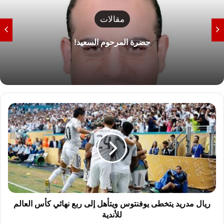
مقالات
حضرة المرحوم السعيد!
ر
ي
ا
ل
م
د
ر
ي
د
ي
ريال مدريد يتخطى يوفنتوس ويتأهل إلى ربع نهائي كأس العالم
ت
للأندية
خ