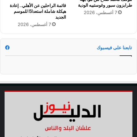
ا
1
طرابزون سبور وغوستبيه الودية
قائمة الراحلين عن الأهلي.. إعادة
ل
ي
هيكلة شاملة استعدادًا للموسم
7 أغسطس، 2026
ع
س
الجديد
ا
ج
7 أغسطس، 2026
م
ل
ة
4
.
6
تابعنا على فيسبوك
1
0
ج
ن
ي
ه
ا