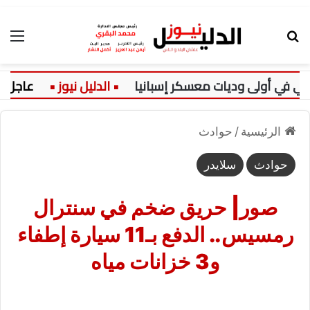
بحث عن
الق
ي أولى وديات معسكر إسبانيا
عاجل:
الرئيسية
/
حوادث
حوادث
سلايدر
صور| حريق ضخم في سنترال
رمسيس.. الدفع بـ11 سيارة إطفاء
و3 خزانات مياه