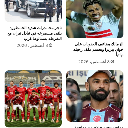
ل
ه
ب
ب
ك
ا
ا
ل
ل
ي
تاجر مخـ ـدرات شديد الخـ ـطورة
و
يلقى مـ ـصرعه في تبادل نيران مع
و
الشرطة بسمالوط غرب
ر
م
الزمالك يضاعف العقوبات على
ي
ا
8 أغسطس، 2026
خوان بيزيرا ويحسم ملف رحيله
ا
ل
نهائياً
ب
إ
8 أغسطس، 2026
د
ث
ي
ن
ل
ي
ا
ن
ل
.
ث
.
ا
ع
ن
ي
و
ا
ي
ر
ة
2
موقف محمد صلاح من مواجهة