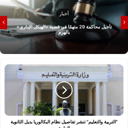
أخبار
تأجيل محاكمة 29 متهمًا في قضية «الهيكل الإداري»
بالهرم
"
ا
ل
ت
ر
ب
ي
ة
و
ا
"التربية والتعليم" تنشر تفاصيل نظام البكالوريا بديل الثانوية
ل
العامة