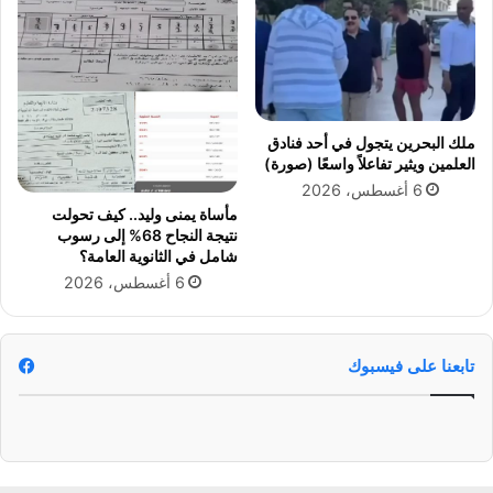
ر
م
ر
و
ع
ب
ملك البحرين يتجول في أحد فنادق
إ
العلمين ويثير تفاعلاً واسعًا (صورة)
س
6 أغسطس، 2026
ب
مأساة يمنى وليد.. كيف تحولت
ا
نتيجة النجاح 68% إلى رسوب
ن
شامل في الثانوية العامة؟
ي
6 أغسطس، 2026
ا
تابعنا على فيسبوك