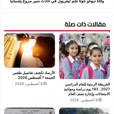
ي
ج
وفاة ديوغو جوتا نجم ليفربول في حادث سير مروع بإسبانيا
ر
و
ة
ت
ا
ا
مقالات ذات صلة
ل
ن
ع
ج
ل
م
م
ل
ا
ي
ء
ف
ر
ب
و
ل
الأرصاد تكشف تفاصيل طقس
ف
الجمعة 7 أغسطس 2026
ي
6 أغسطس، 2026
الخريطة الزمنية للعام الدراسي
ح
2027.. 183 يوم دراسة ومواعيد
ا
الامتحانات وإجازة نصف العام
د
6 أغسطس، 2026
ث
س
ي