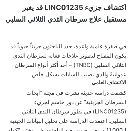
اكتشاف جزيء LINC01235 قد يغير
مستقبل علاج سرطان الثدي الثلاثي السلبي
في طفرة علمية واعدة، حدد الباحثون جزيئاً حيوياً قد
يكون المفتاح لتطوير علاجات فعالة لسرطان الثدي
الثلاثي السلبي (TNBC) – أحد أكثر أنواع السرطان
عدوانيةً والذي يصيب الشابات بشكل خاص.
الاكتشاف العلمي
كشفت دراسة حديثة نشرت في مجلة “أبحاث
السرطان الجزيئية” عن دور حاسم لجزيء
(LINC01235) في تطور سرطان الثدي الثلاثي
السلبي. اعتمدت الدراسة على تحليل البيانات الجينية
لـ11,000 مريض، حيث رصد الباحثون في مختبر “كولد