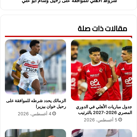
شروط الأهلي للموافقة على رحيل وسام أبو علي
ج
ل
ن
ل
ا
م
ز
مقالات ذات صلة
و
ة
ا
د
ف
ي
ق
و
ة
ج
ع
و
ل
ج
ى
و
ر
ت
ح
ا
ي
.
ل
الزمالك يحدد شرطه للموافقة على
.
و
رحيل خوان بيزيرا
جدول مباريات الأهلي في الدوري
ت
س
المصري 2026-2027 بالترتيب
4 أغسطس، 2026
ع
ا
5 أغسطس، 2026
ر
م
ف
أ
ع
ب