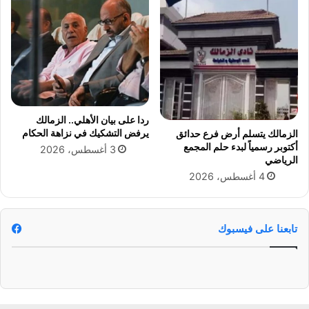
ل
و
ى
ع
ا
ل
ل
ي
س
ب
ب
ردا على بيان الأهلي.. الزمالك
يرفض التشكيك في نزاهة الحكام
الزمالك يتسلم أرض فرع حدائق
أكتوبر رسمياً لبدء حلم المجمع
3 أغسطس، 2026
الرياضي
4 أغسطس، 2026
تابعنا على فيسبوك