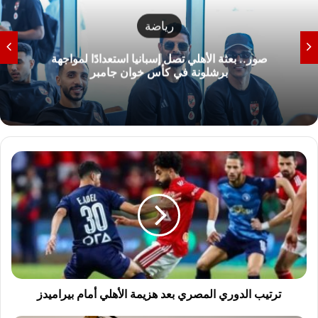
تعليم
مأساة يمنى وليد.. كيف تحولت نتيجة النجاح 68%
إلى رسوب شامل في الثانوية العامة؟
ت
ر
ت
ي
ب
ا
ل
د
و
ر
ترتيب الدوري المصري بعد هزيمة الأهلي أمام بيراميدز
ي