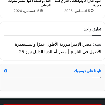
اليوم عيار 21 وتوقعات باختراق قمة
النيل وحقيقة دخول مصر سنوات
ل
جديدة
الجفاف
ع
5 أغسطس، 2026
5 أغسطس، 2026
ة
ا
ل
ب
تعليق واحد
ي
ض
ا
تنبيه:
مصر: الإمبراطورية الأطول عمرًا والمستعمرة
ء
الأطول في التاريخ | مصر أم الدنيا الدليل نيوز 25
أ
م
ت
ت
تابعنا على فيسبوك
و
ق
ف
م
س
ي
ر