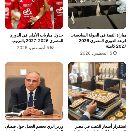
ب
ا
ر
م
:
ب
ه
ي
ل
ر
ي
مباراة القمة في الجولة السادسة..
جدول مباريات الأهلي في الدوري
ا
ن
قرعة الدوري المصري 2026-
المصري 2026-2027 بالترتيب
م
ت
2027 كاملة
5 أغسطس، 2026
ي
ه
5 أغسطس، 2026
د
ي
ز
ح
ل
م
ج
م
ا
ه
ي
ر
ا
ل
استقرار أسعار الذهب في مصر
وزير الري يحسم الجدل حول فيضان
ق