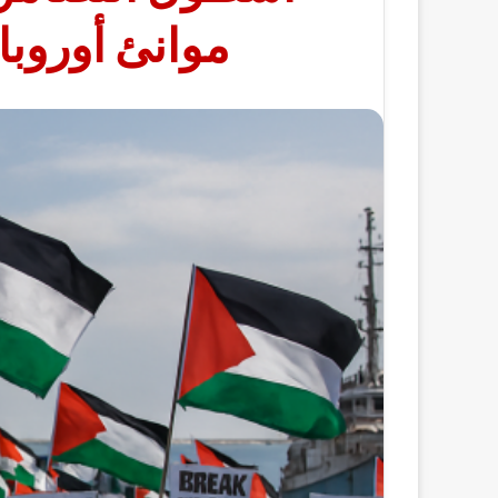
موانئ أوروبا