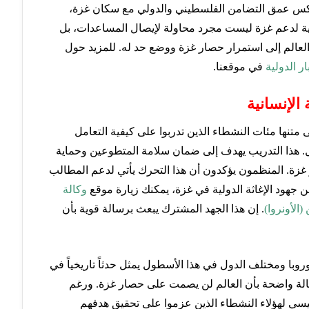
 يعكس عمق التضامن الفلسطيني والدولي مع سكان غزة،
رية لدعم غزة ليست مجرد محاولة لإيصال المساعدات، بل
العالم إلى استمرار حصار غزة ووضع حد له. للمزيد حول
ار الدولية
في موقعنا.
الإنسانية
 عن 50 سفينة تحمل على متنها مئات النشطاء الذين تدربوا على كيفية التعامل
. هذا التدريب يهدف إلى ضمان سلامة المتطوعين وحماية
ار غزة. المنظمون يؤكدون أن هذا التحرك يأتي لدعم المطالب
عن جهود الإغاثة الدولية في غزة، يمكنك زيارة موقع
وكالة
(الأونروا)
. إن هذا الجهد المشترك يبعث برسالة قوية بأن
وبا ومختلف الدول في هذا الأسطول يمثل حدثاً تاريخياً في
الة واضحة بأن العالم لن يصمت على حصار غزة. ورغم
يسي لهؤلاء النشطاء الذين عزموا على تحقيق هدفهم