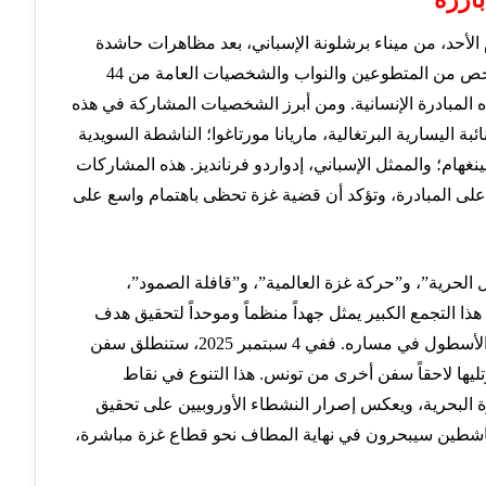
لأحد، من ميناء برشلونة الإسباني، بعد مظاهرات حاشدة
لتوديع النشطاء. ويضم الأسطول حالياً نحو 300 شخص من المتطوعين والنواب والشخصيات العامة من 44
المبادرة الإنسانية. ومن أبرز الشخصيات المشاركة في هذه
ائبة اليسارية البرتغالية، ماريانا مورتاغوا؛ الناشطة السويدية
نينغهام؛ والممثل الإسباني، إدواردو فرنانديز. هذه المشاركات
اً على المبادرة، وتؤكد أن قضية غزة تحظى باهتمام واسع على
لحرية”، و”حركة غزة العالمية”، و”قافلة الصمود”،
هذا التجمع الكبير يمثل جهداً منظماً وموحداً لتحقيق هدف
مشترك. ومن المتوقع أن تنضم سفن إضافية إلى الأسطول في مساره. ففي 4 سبتمبر 2025، ستنطلق سفن
تليها لاحقاً سفن أخرى من تونس. هذا التنوع في نقاط
ة البحرية، ويعكس إصرار النشطاء الأوروبيين على تحقيق
لناشطين سيبحرون في نهاية المطاف نحو قطاع غزة مباشرة،