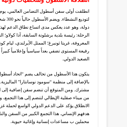
انطلقت أولى سفن أسطول التضامن العالمي، يوم ا
دولة، وهو عدد يعكس مدى اتساع نطاق الدعم لهذه 
الرحلة: رئيسة بلدية برشلونة السابقة، آدا كولاو؛ الن
المعروفة، غريتا ثونبرغ؛ الممثل الأيرلندي، ليام كو
رفيعة المستوى تضفي بعداً سياسياً وإعلامياً كبير
الصعيد الدولي.
يتكون هذا الأسطول من تحالف يضم “اتحاد أسطول ا
بالإضافة إلى منظمة “سومود نوسانتارا” الماليزية. 
من ميناء صقلية الإيطالي لتنضم إلى هذا التجمع، و
الانطلاق يؤكد على الدعم الدولي الواسع لحملة غز
هدفهم الإنساني. هذا التجمع الكبير من السفن وا
محملين ب مساعدات إنسانية وإغاثية حيوية.