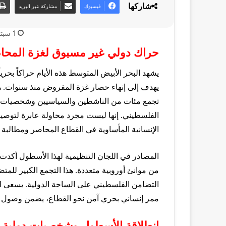
شاركها
فيسبوك
مشاركة عبر البريد
1 سبتمبر، 2025
حراك دولي غير مسبوق لغزة المحا
يشهد البحر الأبيض المتوسط هذه الأيام حراكاً بحر
يهدف إلى إنهاء حصار غزة المفروض منذ سنوات. هذه
الفلسطيني. إنها ليست مجرد محاولة عابرة لتوصي
الإنسانية المأساوية في القطاع المحاصر ومطالبة 
المصادر في اللجان التنظيمية لهذا الأسطول أكدت
من موانئ أوروبية متعددة. هذا التجمع الكبير للمت
التضامن الفلسطيني على الساحة الدولية. يسعى ا
ممر إنساني بحري آمن نحو القطاع، يضمن وصول ال
انطلاقة الأسطول وشخصيات دولية ب