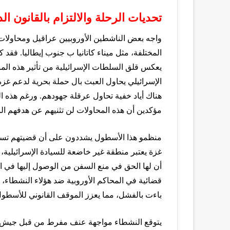
تحديات الرحلة والالتزام بالقانون ال
واجه بعض الناشطين الأوروبيين عراقيل ومحاولات
المختلفة، مثل ميناء كاتانيا ب جنوب إيطاليا. فقد
يعكس قلق السلطات الإسرائيلية من تأثير هذه المب
الإسرائيلي يحاول العبث بال حملة بحرية لدعم غزة
هناك أياد خفية تحاول عرقلة جهودهم. ورغم هذه ا
مؤكدين أن هذه المحاولات لن تثنيهم عن هدفهم الن
منظمو هذا الأسطول يشددون على أن قضيتهم تستند إ
غزة يعتبر منطقة غير خاضعة للسيادة الإسرائيلية، و
أن لها الحق في منع السفن من الوصول إليها في ا
قضائية في المحاكم الأوروبية ضد هؤلاء النشطاء، 
باءت بالفشل، مما يعزز الموقف القانوني للأسطول
يتوقع النشطاء مواجهة عنف مفرط من قبل جيش الا