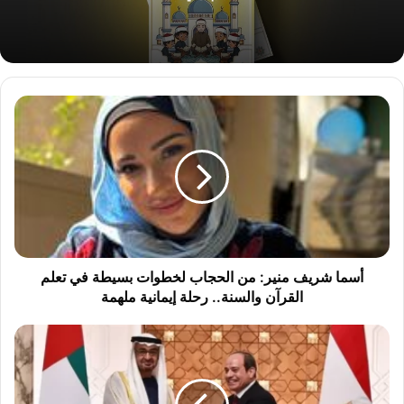
أ
س
م
ا
ش
ر
ي
ف
م
ن
أسما شريف منير: من الحجاب لخطوات بسيطة في تعلم
ي
القرآن والسنة.. رحلة إيمانية ملهمة
ر
:
ا
م
ل
ن
ر
ا
ئ