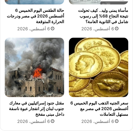
ا
د
مأساة يمنى وليد.. كيف تحولت
حالة الطقس اليوم الخميس 6
ل
ب
نتيجة النجاح 68% إلى رسوب
أغسطس 2026 في مصر ودرجات
ق
ن
شامل في الثانوية العامة؟
الحرارة المتوقعة
ر
ز
6 أغسطس، 2026
6 أغسطس، 2026
آ
ا
ن
ي
و
د
ا
ل
ل
ت
س
ع
ن
ز
ة
ي
.
ز
.
ا
ر
ل
ح
ع
سعر الجنيه الذهب اليوم الخميس 6
مقتل جنود إسرائيليين في معارك
ل
ل
أغسطس 2026 في مصر مع
جنوب لبنان إثر انفجار عبوة ناسفة
ة
ا
مستهل التعاملات
داخل مبنى مفخخ
إ
ق
6 أغسطس، 2026
6 أغسطس، 2026
ي
ا
م
ت