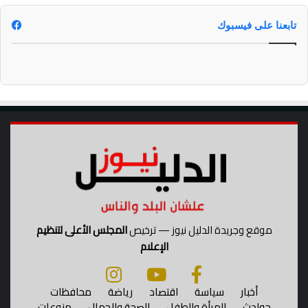
ا
ا
ن
ل
تابعنا على فيسبوك
ي
أ
ة
خ
م
و
ل
ي
ه
ة
م
ب
ة
ي
ن
م
ص
ر
و
ا
ل
موقع وجريدة الدليل نيوز — ترخيص
المجلس الأعلى لتنظيم
إ
الإعلام
م
ا
ر
أخبار
سياسة
اقتصاد
رياضة
محافظات
ا
حوادث
المرأة والطفل
الصحة والجمال
منوعات