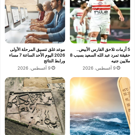
ل
ظ
د
ا
و
ر
ا
ف
ئ
ي
ر
أ
ا
ح
ل
5 أزمات تلاحق الفارس الأبيض..
موعد غلق تنسيق المرحلة الأولى
د
م
حقيقة تمرد عبد الله السعيد بسبب 8
2026 اليوم الأحد الساعة 7 مساء
ث
ت
ملايين جنيه
ورابط النتائج
ظ
ك
9 أغسطس، 2026
9 أغسطس، 2026
ه
ا
و
م
ر
ل
ل
ة
ه
ف
ا
ي
(
ق
ص
ا
و
ن
ر
و
)
ن