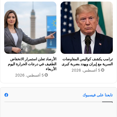
ر
ب
ة
و
م
ت
ع
ع
ب
د
ل
ي
د
ل
ي
ا
ة
ت
ت
ق
ش
ا
ترامب يكشف كواليس المفاوضات
الأرصاد تعلن استمرار الانخفاض
و
ن
السرية مع إيران ويهدد بضربة كبرى
الطفيف في درجات الحرارة اليوم
ن
و
الأربعاء
5 أغسطس، 2026
غ
ن
5 أغسطس، 2026
ت
أ
ش
ع
ي
ض
ن
ا
تابعنا على فيسبوك
غ
ء
ا
ا
ل
ل
ص
م