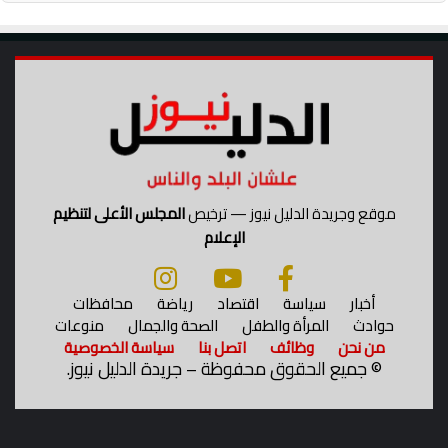
ي
ه
ن
ن
ي
ا
ة
ل
ط
ب
ي
ة
موقع وجريدة الدليل نيوز — ترخيص
المجلس الأعلى لتنظيم
الإعلام
أخبار
سياسة
اقتصاد
رياضة
محافظات
حوادث
المرأة والطفل
الصحة والجمال
منوعات
من نحن
وظائف
اتصل بنا
سياسة الخصوصية
©
جميع الحقوق محفوظة – جريدة الدليل نيوز.