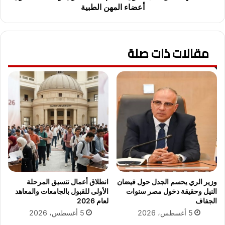
ل
ع
أعضاء المهن الطبية
ن
ل
ي
ى
ل
ق
”
مقالات ذات صلة
ا
ف
ن
ع
و
ا
ن
ل
ت
ي
ن
ة
ظ
ب
ي
م
م
ت
م
ح
ي
ف
ا
ا
ه
وزير الري يحسم الجدل حول فيضان
انطلاق أعمال تنسيق المرحلة
ل
ا
النيل وحقيقة دخول مصر سنوات
الأولى للقبول بالجامعات والمعاهد
ح
ل
الجفاف
لعام 2026
ض
ش
5 أغسطس، 2026
5 أغسطس، 2026
ا
ر