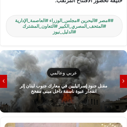
خليفة لحضور الافتتاح المرتقب.
#مصر #البحرين #مجلس_الوزراء #العاصمة_الإدارية
#المتحف_المصري_الكبير #التعاون_المشترك
#الدليل_نيوز
عربي وعالمي
مقتل جنود إسرائيليين في معارك جنوب لبنان إثر
انفجار عبوة ناسفة داخل مبنى مفخخ
“