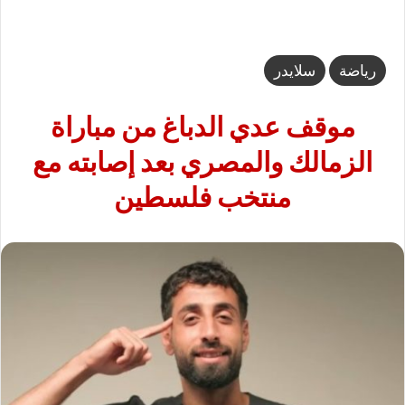
رياضة
سلايدر
موقف عدي الدباغ من مباراة
الزمالك والمصري بعد إصابته مع
منتخب فلسطين