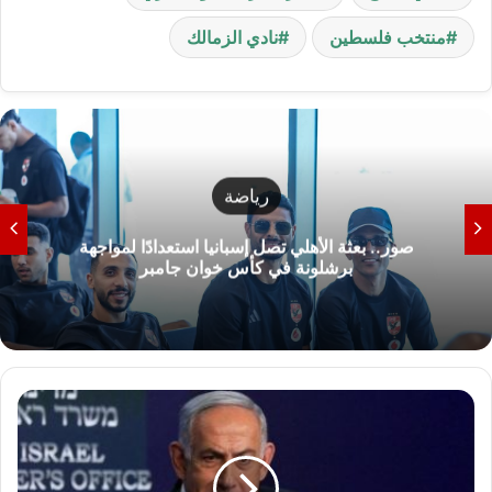
منتخب فلسطين
نادي الزمالك
رياضة
صور.. بعثة الأهلي تصل إسبانيا استعدادًا لمواجهة
برشلونة في كأس خوان جامبر
ن
ت
ن
ي