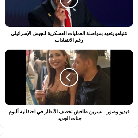
ا
ه
و
ي
ت
ع
نتنياهو يتعهد بمواصلة العمليات العسكرية للجيش الإسرائيلي
ه
رغم الانتقادات
د
ب
ف
م
ي
و
د
ا
ي
ص
و
ل
و
ة
ص
ا
و
ل
ر
ع
.
فيديو وصور.. نسرين طافش تخطف الأنظار في احتفالية ألبوم
م
.
جنات الجديد
ل
ن
ي
س
ا
ر