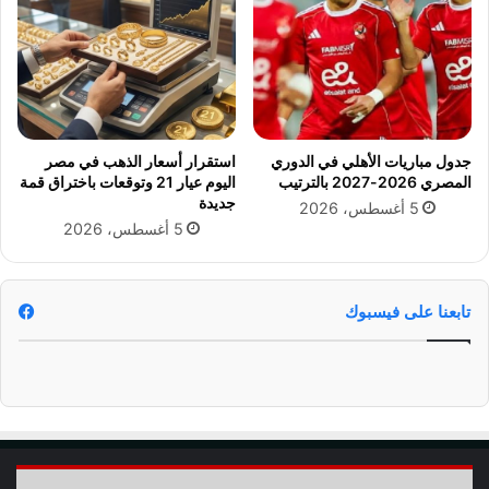
ي
ت
ل
ف
ي
ا
ر
ل
غ
ي
م
ة
ا
أ
جدول مباريات الأهلي في الدوري
استقرار أسعار الذهب في مصر
ل
ل
المصري 2026-2027 بالترتيب
اليوم عيار 21 وتوقعات باختراق قمة
ا
ب
جديدة
5 أغسطس، 2026
ن
و
5 أغسطس، 2026
ت
م
ق
ج
ا
ن
د
ا
تابعنا على فيسبوك
ا
ت
ت
ا
ل
ج
د
ي
د