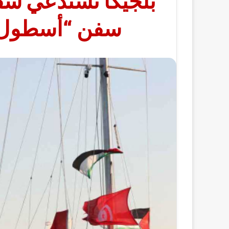
بلجيكا تستدعي سف
سفن “أسطول ا